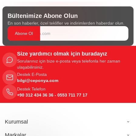
Bültenimize Abone Olun
En son haberler, özel teklifler ve indirimlerden haberdar olun.
Abone Ol
Size yardımcı olmak için buradayız
Sorularınız için bize e-posta veya telefonla her zaman
ulaşabilirsiniz.
Destek E-Posta
bilgi@ceponya.com
Destek Telefon
+90 312 434 36 36 - 0553 711 77 17
Kurumsal
Markalar