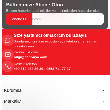
Bültenimize Abone Olun
En son haberler, özel teklifler ve indirimlerden haberdar olun.
Abone Ol
Size yardımcı olmak için buradayız
Sorularınız için bize e-posta veya telefonla her zaman
ulaşabilirsiniz.
Destek E-Posta
bilgi@ceponya.com
Destek Telefon
+90 312 434 36 36 - 0553 711 77 17
Kurumsal
Markalar