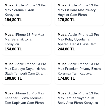
Musal
Apple iPhone 13 Pro
Musal
Apple iPhone 13 Pro
Max Seramik Ekran
Max Fit Hard Mat Privacy
Koruyucu
Hayalet Cam Ekran
Koruyucu
154,80
TL
179,80
TL
Yakında Stoklarda
Musal
iPhone 13 Pro Max
Musal
Apple iPhone 13 Pro
Mat Seramik Ekran
Max Kolay Uygulama
Koruyucu
Aparatlı Hadid Glass Cam
Ekran Koruyucu
154,80
TL
244,80
TL
 Stoklarda
Yakında Stoklarda
Musal
Apple iPhone 13 Pro
Musal
Apple iPhone 13 Pro
Max ​​​​​​​​​​​​​​​​​​​​​​​​Darbeye Dayanıklı Anti
Max Premium Privacy Ekstra
Statik Temperli Cam Ekran
Korumalı Tam Kaplayan
Koruyucu
Cam Ekran Koruyucu
199,80
TL
174,80
TL
 Stoklarda
Yakında Stoklarda
Musal
iPhone 13 Pro Max
Musal
Apple iPhone 13 Pro
Kenarları Ekstra Korumalı
Max Tam Kaplayan Zum
Tam Kaplayan Cam Ekran
Body Arka Ekran Koruyucu