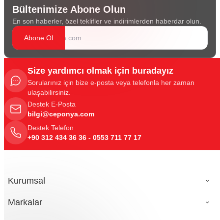
Bültenimize Abone Olun
En son haberler, özel teklifler ve indirimlerden haberdar olun.
Abone Ol
Size yardımcı olmak için buradayız
Sorularınız için bize e-posta veya telefonla her zaman
ulaşabilirsiniz.
Destek E-Posta
bilgi@ceponya.com
Destek Telefon
+90 312 434 36 36 - 0553 711 77 17
Kurumsal
Markalar