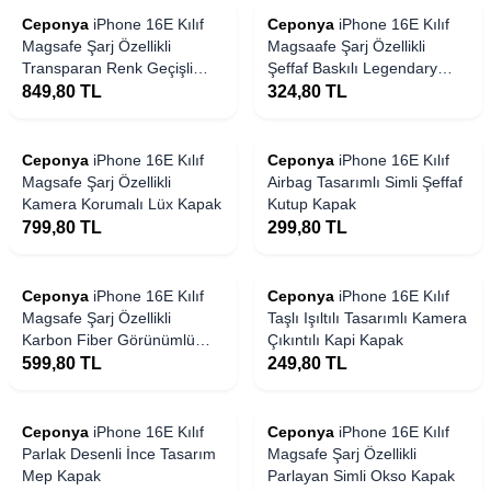
Ceponya
iPhone 16E Kılıf
Ceponya
iPhone 16E Kılıf
Magsafe Şarj Özellikli
Magsaafe Şarj Özellikli
Transparan Renk Geçişli
Şeffaf Baskılı Legendary
Gradient Luxury Kapak
Fun Sert Kapak
849,80
TL
324,80
TL
Ceponya
iPhone 16E Kılıf
Ceponya
iPhone 16E Kılıf
Magsafe Şarj Özellikli
Airbag Tasarımlı Simli Şeffaf
Kamera Korumalı Lüx Kapak
Kutup Kapak
799,80
TL
299,80
TL
Ceponya
iPhone 16E Kılıf
Ceponya
iPhone 16E Kılıf
Magsafe Şarj Özellikli
Taşlı Işıltılı Tasarımlı Kamera
Karbon Fiber Görünümlü
Çıkıntılı Kapi Kapak
Ultra İnce Premium Next
599,80
TL
249,80
TL
Kapak
Ceponya
iPhone 16E Kılıf
Ceponya
iPhone 16E Kılıf
Parlak Desenli İnce Tasarım
Magsafe Şarj Özellikli
Mep Kapak
Parlayan Simli Okso Kapak