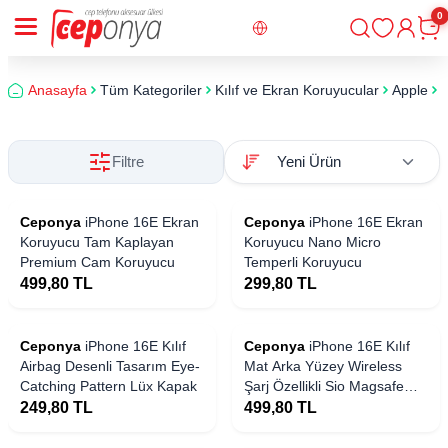
0
Giriş
Sepe
Anasayfa
Tüm Kategoriler
Kılıf ve Ekran Koruyucular
Apple
i
Filtre
Ceponya
iPhone 16E Ekran
Ceponya
iPhone 16E Ekran
Koruyucu Tam Kaplayan
Koruyucu Nano Micro
Premium Cam Koruyucu
Temperli Koruyucu
499,80
TL
299,80
TL
Ceponya
iPhone 16E Kılıf
Ceponya
iPhone 16E Kılıf
Airbag Desenli Tasarım Eye-
Mat Arka Yüzey Wireless
Catching Pattern Lüx Kapak
Şarj Özellikli Sio Magsafe
Kapak
249,80
TL
499,80
TL