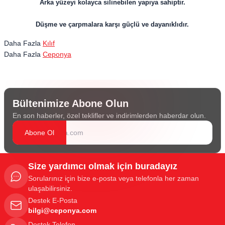
Arka yüzeyi kolayca silinebilen yapıya sahiptir.
Düşme ve çarpmalara karşı güçlü ve dayanıklıdır.
Daha Fazla
Kılıf
Daha Fazla
Ceponya
Bültenimize Abone Olun
En son haberler, özel teklifler ve indirimlerden haberdar olun.
Abone Ol
Size yardımcı olmak için buradayız
Sorularınız için bize e-posta veya telefonla her zaman
ulaşabilirsiniz.
Destek E-Posta
bilgi@ceponya.com
Destek Telefon