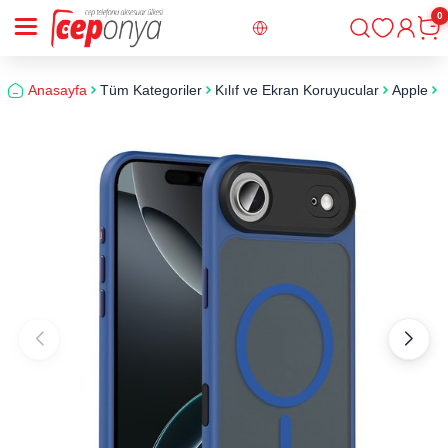
0
Giriş
Sepe
Anasayfa
Tüm Kategoriler
Kılıf ve Ekran Koruyucular
Apple
i