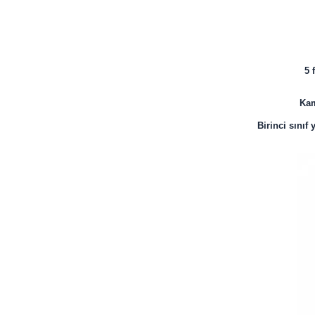
5 
Kam
Birinci sını