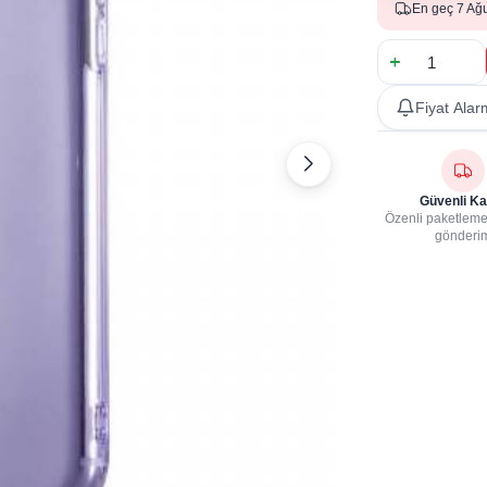
En geç 7 Ağ
Fiyat Alar
Güvenli Ka
Özenli paketleme,
gönderi