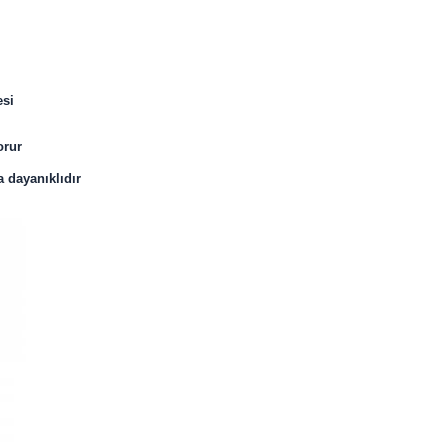
esi
orur
 dayanıklıdır