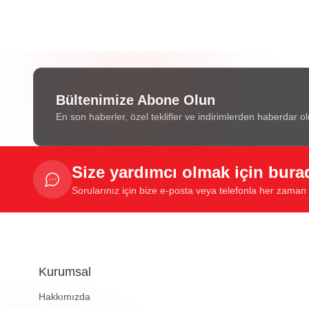
Bültenimize Abone Olun
En son haberler, özel teklifler ve indirimlerden haberdar ol
Size yardımcı olmak için bura
Sorularınız için bize e-posta veya telefonla her zaman u
Kurumsal
Hakkımızda