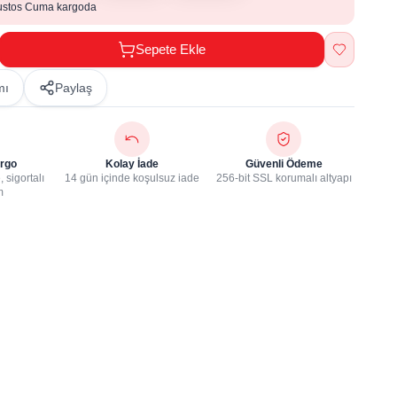
ustos Cuma kargoda
Sepete Ekle
mı
Paylaş
rgo
Kolay İade
Güvenli Ödeme
 sigortalı
14 gün içinde koşulsuz iade
256-bit SSL korumalı altyapı
m