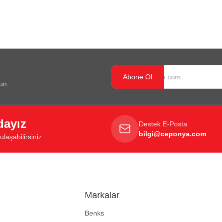
Abone Ol
un.
dayız
Destek E-Posta
bilgi@ceponya.com
laşabilirsiniz.
Markalar
Benks