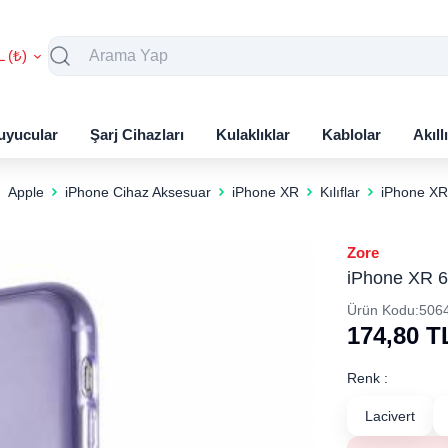
L (₺)
uyucular
Şarj Cihazları
Kulaklıklar
Kablolar
Akıll
Apple
iPhone Cihaz Aksesuar
iPhone XR
Kılıflar
iPhone XR 
Zore
iPhone XR 6.
Ürün Kodu:
506
174,80
T
Renk :
Lacivert