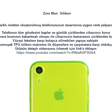
​
Zore Mun
Silikon
farklı renkten oluşturulmuş telefonunuzun tasarımına uygun renk yelpaz
Telefonun tüm gövdesini kaplar ve günlük çiziklerden cihazınızı korur
era kısmının kabartmalı olması ile cihazınızın kamerasını çiziklerden k
Yüzeyi lekelere karşı kolayca silinebilen yapıya sahiptir
f yumuşak TPU silikon malzeme ile düşmelere ve çarpmalara karşı oldukça
Ürünün detaylı videosunu izlemek için link'e tıklayın
https://www.youtube.com/watch?v=RMafh0F9GkA