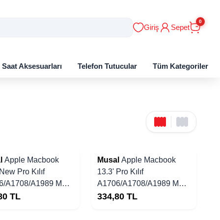
0
Giriş
Sepet
ı Saat Aksesuarları
Telefon Tutucular
Tüm Kategoriler
Yakında Stoklarda
l
Apple Macbook
Musal
Apple Macbook
 New Pro Kılıf
13.3' Pro Kılıf
6/A1708/A1989 Mat
A1706/A1708/A1989 Mat
 İnce Tasarım Kapak
Ultra İnce Tasarım Kapak
80
TL
334,80
TL