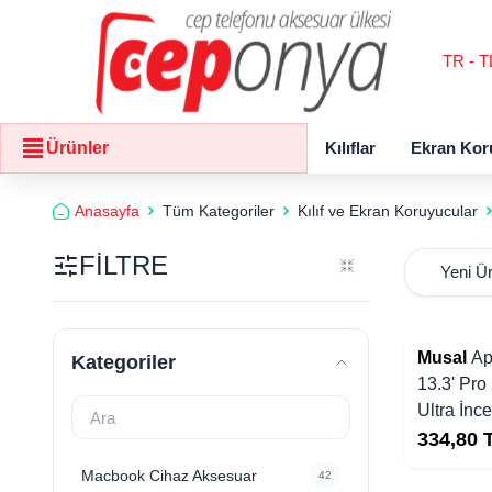
TR - T
Kılıflar
Ekran Kor
Ürünler
Anasayfa
Tüm Kategoriler
Kılıf ve Ekran Koruyucular
FİLTRE
Yakında Stoklarda
Musal
Ap
Kategoriler
13.3' Pr
Ultra İnc
334,80
Macbook Cihaz Aksesuar
42