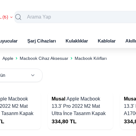
L (₺)
uyucular
Şarj Cihazları
Kulaklıklar
Kablolar
Akıll
Apple
Macbook Cihaz Aksesuar
Macbook Kılıfları
Yakında Stoklarda
Yakında Stoklarda
ple Macbook
Musal
Apple Macbook
Musa
o 2022 M2 Mat
13.3' Pro 2022 M2 Mat
13.3'
e Tasarım Kapak
Ultra İnce Tasarım Kapak
A170
Ultra
TL
334,80
TL
334,