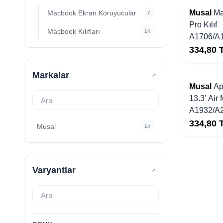
Yakında Stoklarda
Musal
Ma
Macbook Ekran Koruyucular
7
Pro Kılıf
Macbook Kılıfları
14
A1706/A
Ultra İnc
334,80
Markalar
Yakında Stoklarda
Musal
Ap
13.3' Air 
A1932/A
Ultra İnc
334,80
Musal
14
Varyantlar