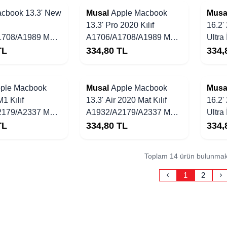
Yakında Stoklarda
Yakında Stoklarda
cbook 13.3' New
Musal
Apple Macbook
Musa
13.3' Pro 2020 Kılıf
16.2'
1708/A1989 Mat
A1706/A1708/A1989 Mat
Ultra
e Tasarım Kapak
Ultra İnce Tasarım Kapak
TL
334,80
TL
334,
Yakında Stoklarda
Yakında Stoklarda
ple Macbook
Musal
Apple Macbook
Musa
M1 Kılıf
13.3' Air 2020 Mat Kılıf
16.2'
2179/A2337 Mat
A1932/A2179/A2337 Mat
Ultra
e Tasarım Kapak
Ultra İnce Tasarım Kapak
TL
334,80
TL
334,
Toplam 14 ürün bulunmak
1
2