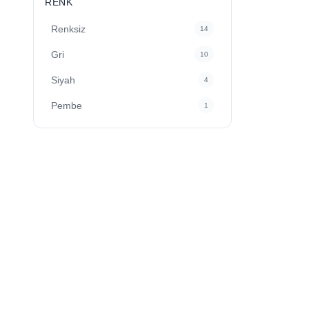
RENK
Renksiz
14
Gri
10
Siyah
4
Pembe
1