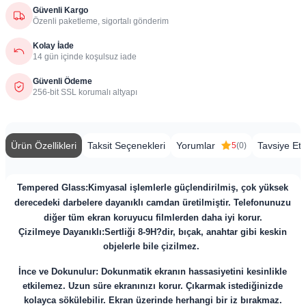
Güvenli Kargo
Özenli paketleme, sigortalı gönderim
Kolay İade
14 gün içinde koşulsuz iade
Güvenli Ödeme
256-bit SSL korumalı altyapı
Ürün Özellikleri
Taksit Seçenekleri
Yorumlar
Tavsiye Et
5
(0)
Tempered Glass:
Kimyasal işlemlerle güçlendirilmiş, çok yüksek
derecedeki darbelere dayanıklı camdan üretilmiştir. Telefonunuzu
diğer tüm ekran koruyucu filmlerden daha iyi korur.
Çizilmeye Dayanıklı:Sertliği 8-9H?dir, bıçak, anahtar gibi keskin
objelerle bile çizilmez.
İnce ve Dokunulur: Dokunmatik ekranın hassasiyetini kesinlikle
etkilemez. Uzun süre ekranınızı korur. Çıkarmak istediğinizde
kolayca sökülebilir. Ekran üzerinde herhangi bir iz bırakmaz.