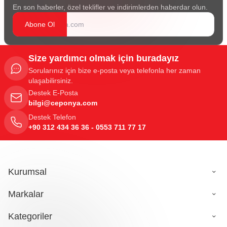
En son haberler, özel teklifler ve indirimlerden haberdar olun.
Abone Ol
Size yardımcı olmak için buradayız
Sorularınız için bize e-posta veya telefonla her zaman
ulaşabilirsiniz.
Destek E-Posta
bilgi@ceponya.com
Destek Telefon
+90 312 434 36 36 - 0553 711 77 17
Kurumsal
Markalar
Kategoriler