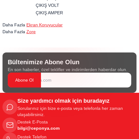
ÇIKIŞ VOLT
ÇIKIŞ AMPER
Daha Fazla
Ekran Koruyucular
Daha Fazla
Zore
Bültenimize Abone Olun
En son haberler, özel teklifler ve indirimlerden haberdar olun.
Abone Ol
Size yardımcı olmak için buradayız
Sorularınız için bize e-posta veya telefonla her zaman
ulaşabilirsiniz.
Destek E-Posta
bilgi@ceponya.com
Destek Telefon