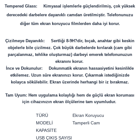
Tempered Glass: Kimyasal işlemlerle güçlendirilmiş, çok yüksek
derecedeki darbelere dayanıklı camdan üretilmiştir. Telefonunuzu
diğer tüm ekran koruyucu filmlerden daha iyi korur.
Çizilmeye Dayanıklı: Sertliği 8-9H?dir, bıçak, anahtar gibi keskin
objelerle bile çizilmez. Çok büyük darbelerde kırılarak (cam gibi
parçalanmaz, tehlike oluşturmaz) darbeyi emerek telefonunuzun
ekranını korur.
İnce ve Dokunulur: Dokunmatik ekranın hassasiyetini kesinlikle
etkilemez. Uzun süre ekranınızı korur. Çıkarmak istediğinizde
kolayca sökülebilir. Ekran üzerinde herhangi bir iz bırakmaz.
Tam Uyum: Hem uygulama kolaylığı hem de güçlü ekran koruması
için cihazınızın ekran ölçülerine tam uyumludur.
TÜRÜ
Ekran Koruyucu
MODELİ
Tamperli Cam
KAPASİTE
USB ÇIKIŞ SAYISI