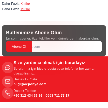
Daha Fazla
Kılıflar
Daha Fazla
Musal
Bültenimize Abone Olun
En son haberler, özel teklifler ve indirimlerden haberdar olun.
Abone Ol
Size yardımcı olmak için buradayız
Sorularınız için bize e-posta veya telefonla her zaman
ulaşabilirsiniz.
Destek E-Posta
bilgi@ceponya.com
Destek Telefon
+90 312 434 36 36 - 0553 711 77 17