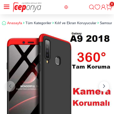
0
Giriş
Sepe
Anasayfa
Tüm Kategoriler
Kılıf ve Ekran Koruyucular
Samsun