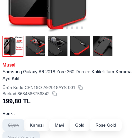
Musal
Samsung Galaxy A9 2018 Zore 360 Derece Kaliteli Tam Koruma
Ays Kılıf
Ürün Kodu:
CPN19O-A92018AYS-001
Barkod:
8684586756842
199,80
TL
Renk :
Siyah
Kırmızı
Mavi
Gold
Rose Gold
Siyah-Kırmızı