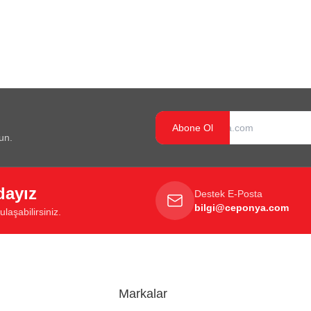
Abone Ol
un.
dayız
Destek E-Posta
bilgi@ceponya.com
laşabilirsiniz.
Markalar