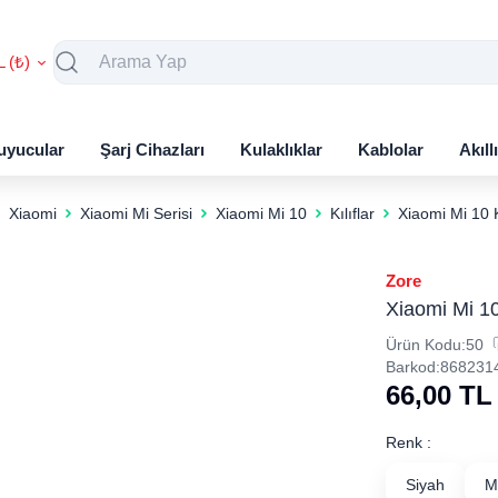
L (₺)
uyucular
Şarj Cihazları
Kulaklıklar
Kablolar
Akıll
Xiaomi
Xiaomi Mi Serisi
Xiaomi Mi 10
Kılıflar
Xiaomi Mi 10 
Zore
Xiaomi Mi 10
Ürün Kodu:
50
Barkod:
868231
66,00
TL
Renk :
Siyah
M