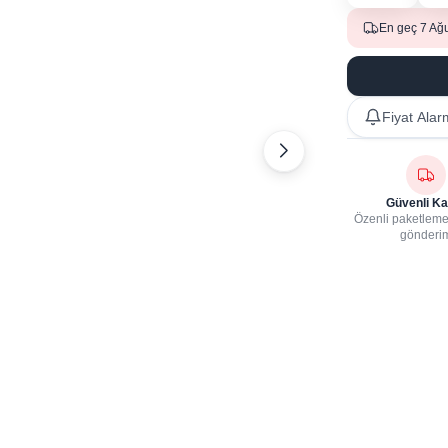
En geç 7 Ağ
Fiyat Alar
Güvenli Ka
Özenli paketleme,
gönderi