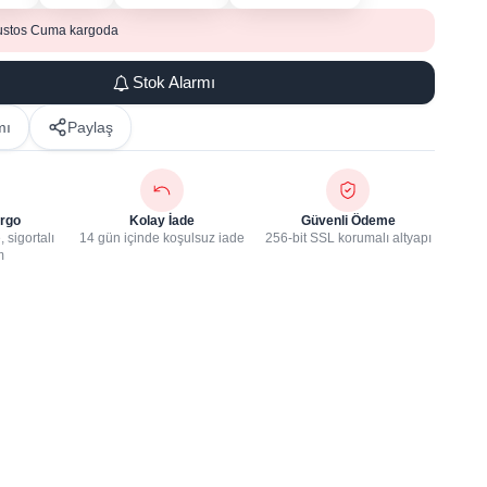
ustos Cuma kargoda
Stok Alarmı
mı
Paylaş
rgo
Kolay İade
Güvenli Ödeme
 sigortalı
14 gün içinde koşulsuz iade
256-bit SSL korumalı altyapı
m