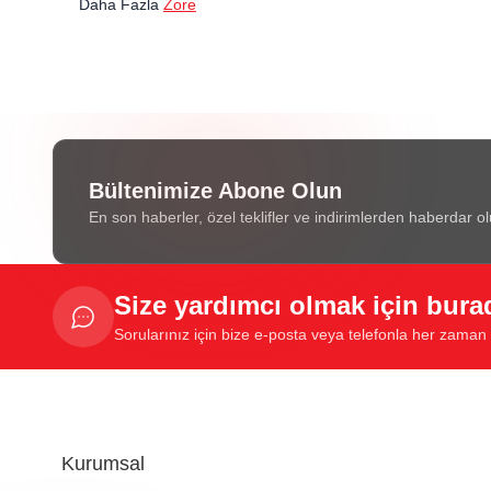
Daha Fazla
Zore
Bültenimize Abone Olun
En son haberler, özel teklifler ve indirimlerden haberdar ol
Size yardımcı olmak için bura
Sorularınız için bize e-posta veya telefonla her zaman u
Kurumsal