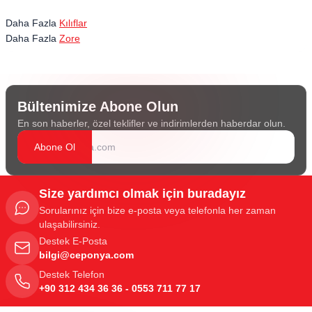
Daha Fazla
Kılıflar
Daha Fazla
Zore
Bültenimize Abone Olun
En son haberler, özel teklifler ve indirimlerden haberdar olun.
Abone Ol
Size yardımcı olmak için buradayız
Sorularınız için bize e-posta veya telefonla her zaman
ulaşabilirsiniz.
Destek E-Posta
bilgi@ceponya.com
Destek Telefon
+90 312 434 36 36 - 0553 711 77 17