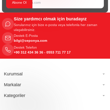
Abone Ol
Size yardımcı olmak için buradayız
Sorularınız için bize e-posta veya telefonla her zaman
ulaşabilirsiniz.
Destek E-Posta
bilgi@ceponya.com
Destek Telefon
+90 312 434 36 36 - 0553 711 77 17
Kurumsal
Markalar
Kategoriler