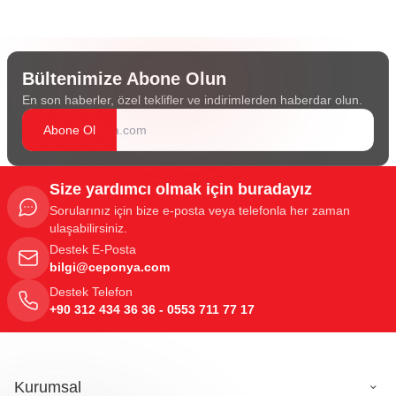
Bültenimize Abone Olun
En son haberler, özel teklifler ve indirimlerden haberdar olun.
Abone Ol
Size yardımcı olmak için buradayız
Sorularınız için bize e-posta veya telefonla her zaman
ulaşabilirsiniz.
Destek E-Posta
bilgi@ceponya.com
Destek Telefon
+90 312 434 36 36 - 0553 711 77 17
Kurumsal