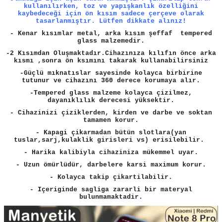
kullanılırken, toz ve yapışkanlık özelliğini
kaybedeceği için ön kısım sadece çerçeve olarak
tasarlanmıştır. Lütfen dikkate alınız!
- Kenar kısımlar metal, arka kısım şeffaf tempered
glass malzemedir.
-2 Kısımdan Oluşmaktadır.Cihazınıza kılıfın önce arka
kısmı ,sonra ön ksımını takarak kullanabilirsiniz
-Güçlü mıknatıslar sayesinde kolayca birbirine
tutunur ve cihazını 360 derece korumaya alır.
-Tempered glass malzeme kolayca çizilmez,
dayanıklılık derecesi yüksektir.
- Cihazinizi çiziklerden, kirden ve darbe ve soktan
tamamen korur.
- Kapagi çikarmadan bütün slotlara(yan
tuslar,sarj,kulaklik girisleri vs) erisilebilir.
- Harika kalibiyla cihaziniza mükemmel uyar.
- Uzun ömürlüdür, darbelere karsi maximum korur.
- Kolayca takip çikartilabilir.
- Içeriginde sagliga zararli bir materyal
bulunmamaktadir.