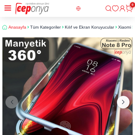
0
Giriş
Sepe
Anasayfa
Tüm Kategoriler
Kılıf ve Ekran Koruyucular
Xiaomi