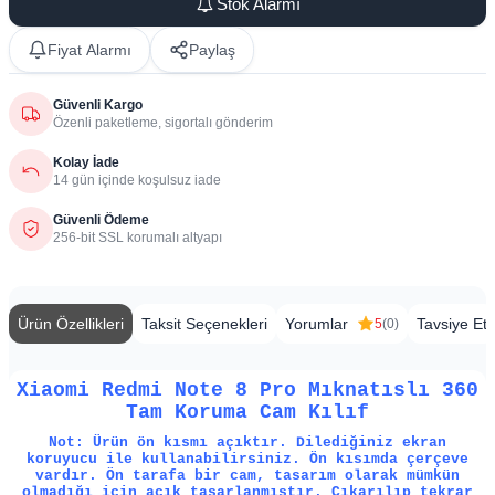
Stok Alarmı
Fiyat Alarmı
Paylaş
Güvenli Kargo
Özenli paketleme, sigortalı gönderim
Kolay İade
14 gün içinde koşulsuz iade
Güvenli Ödeme
256-bit SSL korumalı altyapı
Ürün Özellikleri
Taksit Seçenekleri
Yorumlar
Tavsiye Et
5
(0)
Xiaomi Redmi Note 8 Pro Mıknatıslı 360
Tam Koruma Cam Kılıf
Not: Ürün ön kısmı açıktır. Dilediğiniz ekran
koruyucu ile kullanabilirsiniz. Ön kısımda çerçeve
vardır. Ön tarafa bir cam, tasarım olarak mümkün
olmadığı için açık tasarlanmıştır. Çıkarılıp tekrar