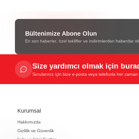
Bültenimize Abone Olun
En son haberler, özel teklifler ve indirimlerden haberdar ol
Size yardımcı olmak için bura
Sorularınız için bize e-posta veya telefonla her zaman u
Kurumsal
Hakkımızda
Gizlilik ve Güvenlik