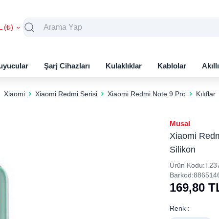
L (₺)
uyucular
Şarj Cihazları
Kulaklıklar
Kablolar
Akıll
Xiaomi
Xiaomi Redmi Serisi
Xiaomi Redmi Note 9 Pro
Kılıflar
Musal
Xiaomi Redmi
Silikon
Ürün Kodu:
T23
Barkod:
886514
169,80
T
Renk :