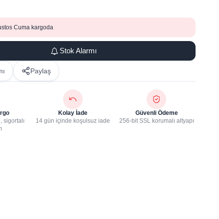
ustos Cuma kargoda
Stok Alarmı
mı
Paylaş
rgo
Kolay İade
Güvenli Ödeme
 sigortalı
14 gün içinde koşulsuz iade
256-bit SSL korumalı altyapı
m