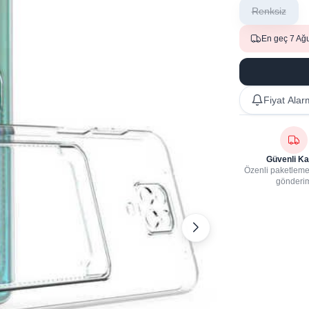
Renksiz
En geç 7 Ağ
Fiyat Alar
Güvenli Ka
Özenli paketleme,
gönderi