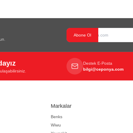
Abone Ol
un.
dayız
Destek E-Posta
bilgi@ceponya.com
laşabilirsiniz.
Markalar
Benks
Wiwu