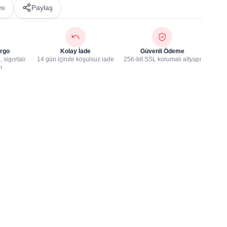
mı
Paylaş
rgo
Kolay İade
Güvenli Ödeme
 sigortalı
14 gün içinde koşulsuz iade
256-bit SSL korumalı altyapı
m