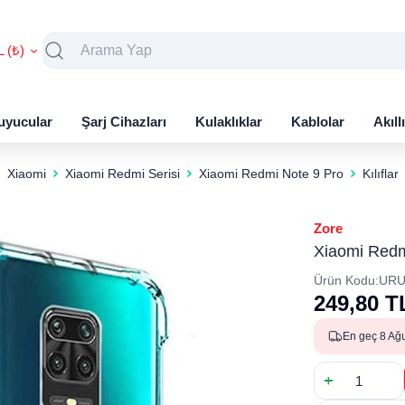
L (₺)
uyucular
Şarj Cihazları
Kulaklıklar
Kablolar
Akıll
Xiaomi
Xiaomi Redmi Serisi
Xiaomi Redmi Note 9 Pro
Kılıflar
Zore
Xiaomi Redmi
Ürün Kodu:
URU
249,80
T
En geç 8 Ağ