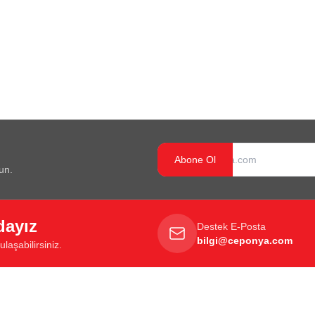
Abone Ol
un.
dayız
Destek E-Posta
bilgi@ceponya.com
laşabilirsiniz.