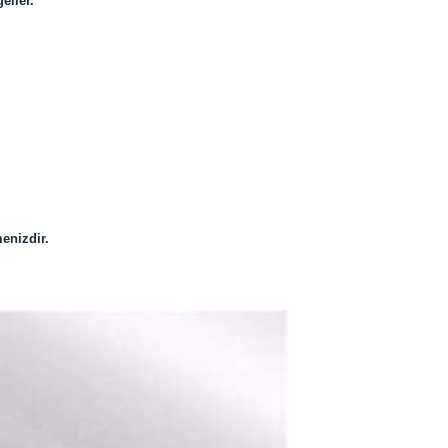
geller.
enizdir.