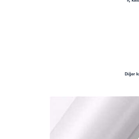
İç kas
Diğer k