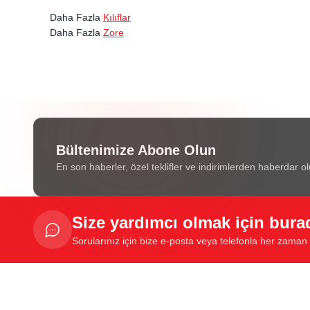
Daha Fazla
Kılıflar
Daha Fazla
Zore
Bültenimize Abone Olun
En son haberler, özel teklifler ve indirimlerden haberdar ol
Size yardımcı olmak için bura
Sorularınız için bize e-posta veya telefonla her zaman u