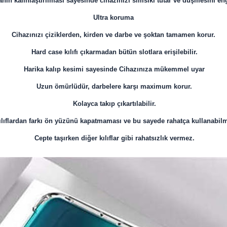
anın kalınlaştırılması sayesinde cihazınızı sımsıkı tutar ve düşmesini en
Ultra koruma
Cihazınızı çiziklerden, kirden ve darbe ve şoktan tamamen korur.
Hard case kılıfı çıkarmadan bütün slotlara erişilebilir.
Harika kalıp kesimi sayesinde Cihazınıza mükemmel uyar
Uzun ömürlüdür, darbelere karşı maximum korur.
Kolayca takıp çıkartılabilir.
ılıflardan farkı ön yüzünü kapatmaması ve bu sayede rahatça kullanabilm
Cepte taşırken diğer kılıflar gibi rahatsızlık vermez.