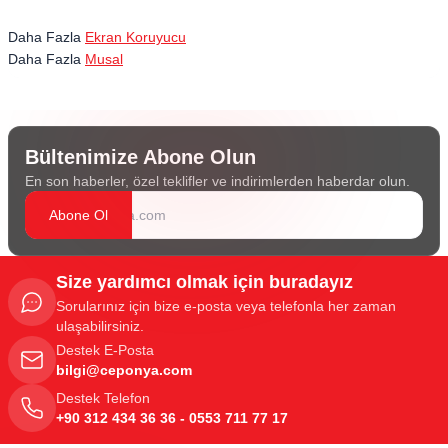
Daha Fazla
Ekran Koruyucu
Daha Fazla
Musal
Bültenimize Abone Olun
En son haberler, özel teklifler ve indirimlerden haberdar olun.
Abone Ol
Size yardımcı olmak için buradayız
Sorularınız için bize e-posta veya telefonla her zaman
ulaşabilirsiniz.
Destek E-Posta
bilgi@ceponya.com
Destek Telefon
+90 312 434 36 36 - 0553 711 77 17