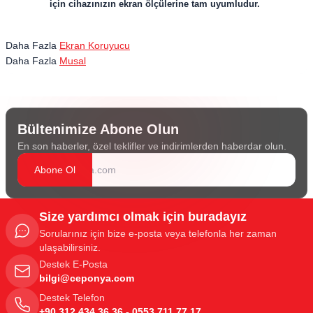
için cihazınızın ekran ölçülerine tam uyumludur.
Daha Fazla
Ekran Koruyucu
Daha Fazla
Musal
Bültenimize Abone Olun
En son haberler, özel teklifler ve indirimlerden haberdar olun.
Abone Ol
Size yardımcı olmak için buradayız
Sorularınız için bize e-posta veya telefonla her zaman
ulaşabilirsiniz.
Destek E-Posta
bilgi@ceponya.com
Destek Telefon
+90 312 434 36 36 - 0553 711 77 17