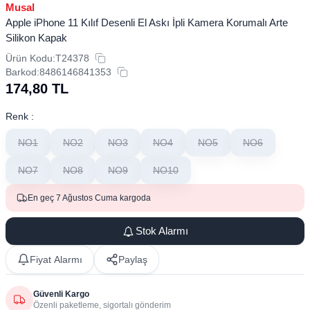
Musal
Apple iPhone 11 Kılıf Desenli El Askı İpli Kamera Korumalı Arte
Silikon Kapak
Ürün Kodu:
T24378
Barkod:
8486146841353
174,80
TL
Renk :
NO1
NO2
NO3
NO4
NO5
NO6
NO7
NO8
NO9
NO10
En geç 7 Ağustos Cuma kargoda
Stok Alarmı
Fiyat Alarmı
Paylaş
Güvenli Kargo
Özenli paketleme, sigortalı gönderim