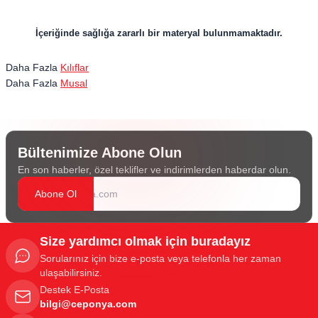
İçeriğinde sağlığa zararlı bir materyal bulunmamaktadır.
Daha Fazla
Kılıflar
Daha Fazla
Musal
Bültenimize Abone Olun
En son haberler, özel teklifler ve indirimlerden haberdar olun.
Abone Ol
Size yardımcı olmak için buradayız
Sorularınız için bize e-posta veya telefonla her zaman
ulaşabilirsiniz.
Destek E-Posta
bilgi@ceponya.com