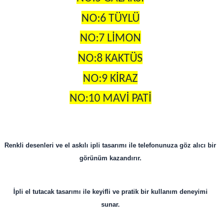
NO:6 TÜYLÜ
NO:7 LİMON
NO:8 KAKTÜS
NO:9 KİRAZ
NO:10 MAVİ PATİ
Renkli desenleri ve el askılı ipli tasarımı ile telefonunuza göz alıcı bir
görünüm kazandırır.
İpli el tutacak tasarımı ile keyifli ve pratik bir kullanım deneyimi
sunar.