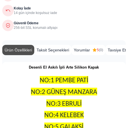
Kolay İade
14 gün içinde koşulsuz iade
Güvenli Ödeme
256-bit SSL korumalı altyapı
Ürün Özellikleri
Taksit Seçenekleri
Yorumlar
Tavsiye Et
5
(0)
Desenli El Askılı İpli Arte Silikon Kapak
NO:1 PEMBE PATİ
NO:2 GÜNEŞ MANZARA
NO:3 EBRULİ
NO:4 KELEBEK
NO:5 GALAKSİ