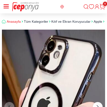
0
Giriş
Sepe
Anasayfa
Tüm Kategoriler
Kılıf ve Ekran Koruyucular
Apple
i