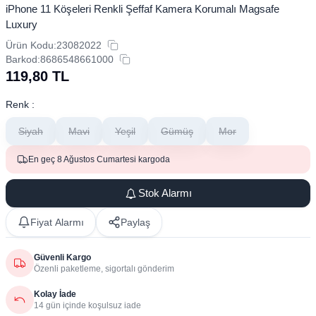
iPhone 11 Köşeleri Renkli Şeffaf Kamera Korumalı Magsafe
Luxury
Ürün Kodu:
23082022
Barkod:
8686548661000
119,80
TL
Renk :
Siyah
Mavi
Yeşil
Gümüş
Mor
En geç 8 Ağustos Cumartesi kargoda
Stok Alarmı
Fiyat Alarmı
Paylaş
Güvenli Kargo
Özenli paketleme, sigortalı gönderim
Kolay İade
14 gün içinde koşulsuz iade