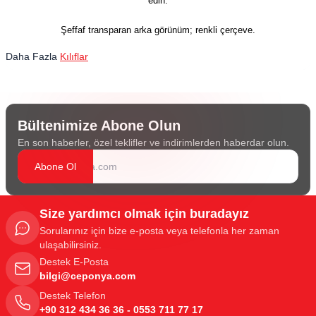
edin.
Şeffaf transparan arka görünüm; renkli çerçeve.
Daha Fazla
Kılıflar
Bültenimize Abone Olun
En son haberler, özel teklifler ve indirimlerden haberdar olun.
Abone Ol
Size yardımcı olmak için buradayız
Sorularınız için bize e-posta veya telefonla her zaman
ulaşabilirsiniz.
Destek E-Posta
bilgi@ceponya.com
Destek Telefon
+90 312 434 36 36 - 0553 711 77 17