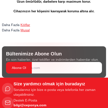
Uzun ömürlüdür, darbelere karşı maximum korur.
​​​​​​​Cihazınızın her köşesini kavrayarak koruma altına alır.
Daha Fazla
Kılıflar
Daha Fazla
Musal
Bültenimize Abone Olun
En son haberler, özel teklifler ve indirimlerden haberdar olun.
Abone Ol
Size yardımcı olmak için buradayız
Sorularınız için bize e-posta veya telefonla her zaman
ulaşabilirsiniz.
Destek E-Posta
bilgi@ceponya.com