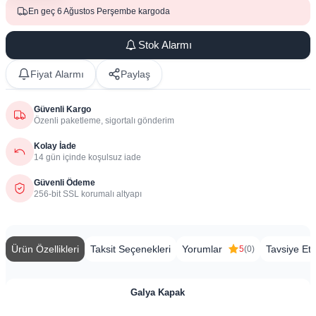
En geç 6 Ağustos Perşembe kargoda
Stok Alarmı
Fiyat Alarmı
Paylaş
Güvenli Kargo
Özenli paketleme, sigortalı gönderim
Kolay İade
14 gün içinde koşulsuz iade
Güvenli Ödeme
256-bit SSL korumalı altyapı
Ürün Özellikleri
Taksit Seçenekleri
Yorumlar
Tavsiye Et
5
(0)
Galya Kapak