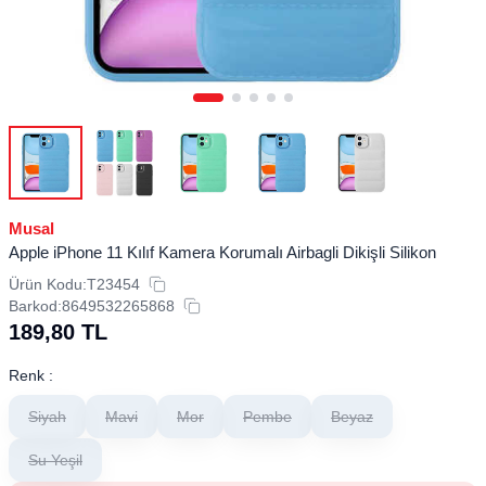
Musal
Apple iPhone 11 Kılıf Kamera Korumalı Airbagli Dikişli Silikon
Ürün Kodu:
T23454
Barkod:
8649532265868
189,80
TL
Renk :
Siyah
Mavi
Mor
Pembe
Beyaz
Su Yeşil