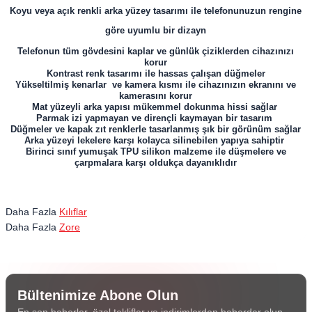
Koyu veya açık renkli arka yüzey tasarımı ile telefonunuzun rengine
göre uyumlu bir dizayn
Telefonun tüm gövdesini kaplar ve günlük çiziklerden cihazınızı
korur
Kontrast renk tasarımı ile hassas çalışan düğmeler
Yükseltilmiş kenarlar ve kamera kısmı ile cihazınızın ekranını ve
kamerasını korur
Mat yüzeyli arka yapısı mükemmel dokunma hissi sağlar
Parmak izi yapmayan ve dirençli kaymayan bir tasarım
Düğmeler ve kapak zıt renklerle tasarlanmış şık bir görünüm sağlar
Arka yüzeyi lekelere karşı kolayca silinebilen yapıya sahiptir
Birinci sınıf yumuşak TPU silikon malzeme ile düşmelere ve
çarpmalara karşı oldukça dayanıklıdır
Daha Fazla
Kılıflar
Daha Fazla
Zore
Bültenimize Abone Olun
En son haberler, özel teklifler ve indirimlerden haberdar olun.