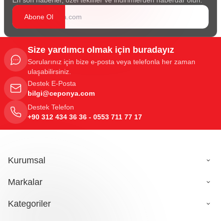
Abone Ol
Size yardımcı olmak için buradayız
Sorularınız için bize e-posta veya telefonla her zaman
ulaşabilirsiniz.
Destek E-Posta
bilgi@ceponya.com
Destek Telefon
+90 312 434 36 36 - 0553 711 77 17
Kurumsal
Markalar
Kategoriler