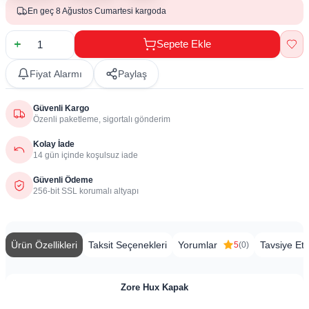
En geç 8 Ağustos Cumartesi kargoda
Sepete Ekle
Fiyat Alarmı
Paylaş
Güvenli Kargo
Özenli paketleme, sigortalı gönderim
Kolay İade
14 gün içinde koşulsuz iade
Güvenli Ödeme
256-bit SSL korumalı altyapı
Ürün Özellikleri
Taksit Seçenekleri
Yorumlar
Tavsiye Et
5
(0)
Zore Hux Kapak