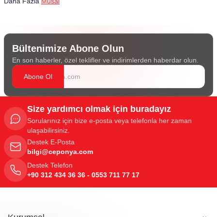
Daha Fazla
Musal
Bültenimize Abone Olun
En son haberler, özel teklifler ve indirimlerden haberdar olun.
Abone Ol
Size yardımcı olmak için buradayız
Sorularınız için bize e-posta veya telefonla her zaman
ulaşabilirsiniz.
Destek E-Posta
bilgi@ceponya.com
Destek Telefon
+90 312 434 36 36 - 0553 711 77 17