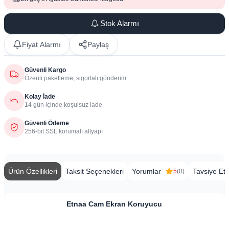
Stok Alarmı
Fiyat Alarmı
Paylaş
Güvenli Kargo
Özenli paketleme, sigortalı gönderim
Kolay İade
14 gün içinde koşulsuz iade
Güvenli Ödeme
256-bit SSL korumalı altyapı
Ürün Özellikleri
Taksit Seçenekleri
Yorumlar
Tavsiye Et
5
(0)
Etnaa Cam Ekran Koruyucu