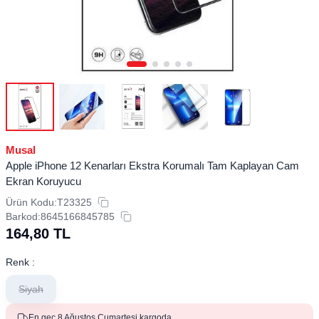
Musal
Apple iPhone 12 Kenarları Ekstra Korumalı Tam Kaplayan Cam
Ekran Koruyucu
Ürün Kodu:
T23325
Barkod:
8645166845785
164,80
TL
Renk :
Siyah
En geç 8 Ağustos Cumartesi kargoda