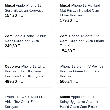
Musal
Apple iPhone 12
Musal
iPhone 12 Fit Hard
Seramik Ekran Koruyucu
Mat Privacy Hayalet Cam
Ekran Koruyucu
154,80
TL
179,80
TL
Zore
Apple iPhone 12 Blue
Zore
iPhone 12 Zore EKS
Nano Ekran Koruyucu
Cam Ekran Koruyucu Ekranı
Tam Kapatan
249,80
TL
154,80
TL
 Stoklarda
Yakında Stoklarda
Ceponya
iPhone 12 Ekran
iPhone 12 0.3mm V Pro Toz
Koruyucu Tam Kaplayan
Koruma Green Light Ekran
Premium Cam Koruyucu
Koruyucu
499,80
TL
560,24
TL
 Stoklarda
Yakında Stoklarda
iPhone 12 OKR+Dust Proof
Musal
Apple iPhone 12
Ahize Toz Önler Ekran
Kolay Uygulama Aparatlı
Koruyucu
Hadid Glass Cam Ekran