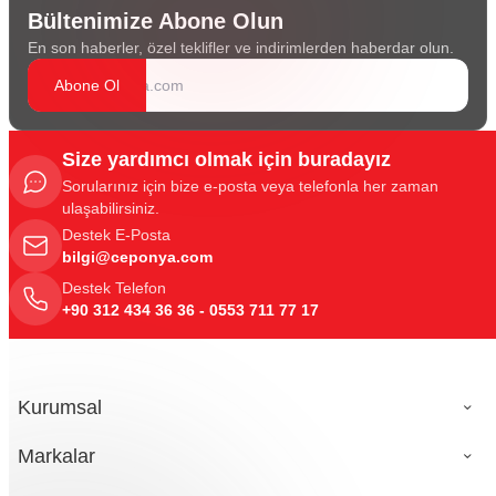
Bültenimize Abone Olun
En son haberler, özel teklifler ve indirimlerden haberdar olun.
Abone Ol
Size yardımcı olmak için buradayız
Sorularınız için bize e-posta veya telefonla her zaman
ulaşabilirsiniz.
Destek E-Posta
bilgi@ceponya.com
Destek Telefon
+90 312 434 36 36 - 0553 711 77 17
Kurumsal
Markalar