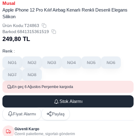
Musal
Apple iPhone 12 Pro Kılıf Airbag Kenarlı Renkli Desenli Elegans
Silikon
Ürün Kodu:
T24863
Barkod:
6841315361519
249,80
TL
Renk :
NO1
NO2
NO3
NO4
NO5
NO6
NO7
NO8
En geç 6 Ağustos Perşembe kargoda
Stok Alarmı
Fiyat Alarmı
Paylaş
Güvenli Kargo
Özenli paketleme, sigortalı gönderim