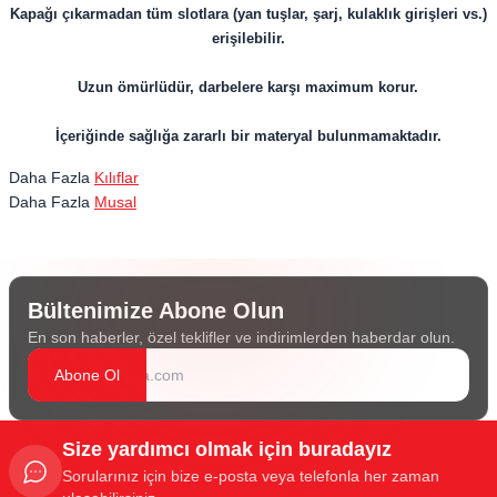
Kapağı çıkarmadan tüm slotlara (yan tuşlar, şarj, kulaklık girişleri vs.)
erişilebilir.
Uzun ömürlüdür, darbelere karşı maximum korur.
İçeriğinde sağlığa zararlı bir materyal bulunmamaktadır.
Daha Fazla
Kılıflar
Daha Fazla
Musal
Bültenimize Abone Olun
En son haberler, özel teklifler ve indirimlerden haberdar olun.
Abone Ol
Size yardımcı olmak için buradayız
Sorularınız için bize e-posta veya telefonla her zaman