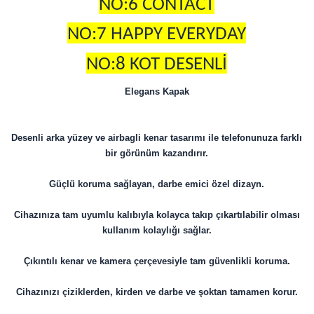
NO:6 CONTACT
NO:7 HAPPY EVERYDAY
NO:8 KOT DESENLİ
Elegans Kapak
Desenli arka yüzey ve airbagli kenar tasarımı ile telefonunuza farklı
bir görünüm kazandırır.
Güçlü koruma sağlayan, darbe emici özel dizayn.
Cihazınıza tam uyumlu kalıbıyla kolayca takıp çıkartılabilir olması
kullanım kolaylığı sağlar.
Çıkıntılı kenar ve kamera çerçevesiyle tam güvenlikli koruma.
Cihazınızı çiziklerden, kirden ve darbe ve şoktan tamamen korur.