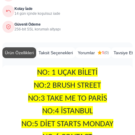
Kolay İade
14 gün içinde koşulsuz iade
Güvenli Ödeme
256-bit SSL korumalı altyapı
Ürün Özellikleri
Taksit Seçenekleri
Yorumlar
Tavsiye Et
5
(0)
NO: 1 UÇAK BİLETİ
NO:2 BRUSH STREET
NO:3 TAKE ME TO PARİS
NO:4 İSTANBUL
NO:5 DİET STARTS MONDAY