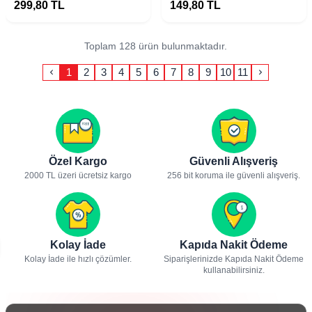
Mat Kapak
299,80
TL
149,80
TL
Toplam 128 ürün bulunmaktadır.
1
2
3
4
5
6
7
8
9
10
11
Özel Kargo
Güvenli Alışveriş
2000 TL üzeri ücretsiz kargo
256 bit koruma ile güvenli alışveriş.
Kolay İade
Kapıda Nakit Ödeme
Kolay İade ile hızlı çözümler.
Siparişlerinizde Kapıda Nakit Ödeme
kullanabilirsiniz.