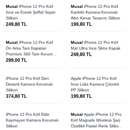
Musal
iPhone 12 Pro Kılıf
Musal
iPhone 12 Pro Kılıf
İnce ve Esnek Şeffaf Süper
Kartlıklı Kamera Korumalı
Silikon
Altın Kenar Tasarım Silikon
249,80
TL
199,80
TL
Musal
iPhone 12 Pro Kılıf
Musal
iPhone 12 Pro Kılıf
Ön Arka Tam Kapatan
Mat Ultra İnce Slims Kapak
Premium 360 Tam Koruma
249,80
TL
Lüx Kapak
299,00
TL
iPhone 12 Pro Kılıf Deri
Apple iPhone 12 Pro Kılıf
Desenli Kamera Korumalı
İnce Lüks Kamera Çıkıntılı
Silikon
PP Silikon
374,80
TL
199,80
TL
iPhone 12 Pro Kılıf Elde
Musal
Apple iPhone 12 Pro
Kaymayan Kamera Korumalı
Kılıf Magsafe Wireless Şarj
Silikon
Özellikli Pastel Renk Silikon