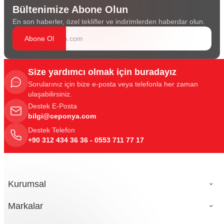
Bültenimize Abone Olun
En son haberler, özel teklifler ve indirimlerden haberdar olun.
Abone Ol
Size yardımcı olmak için buradayız
Sorularınız için bize e-posta veya telefonla her zaman
ulaşabilirsiniz.
Destek E-Posta
bilgi@ceponya.com
Destek Telefon
+90 312 434 36 36 - 0553 711 77 17
Kurumsal
Markalar