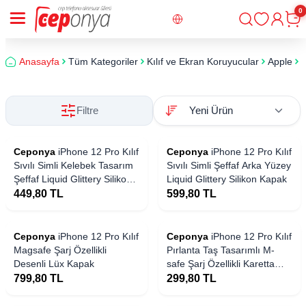
0
Giriş
Sepe
Anasayfa
Tüm Kategoriler
Kılıf ve Ekran Koruyucular
Apple
i
Filtre
Ceponya
iPhone 12 Pro Kılıf
Ceponya
iPhone 12 Pro Kılıf
Sıvılı Simli Kelebek Tasarım
Sıvılı Simli Şeffaf Arka Yüzey
Şeffaf Liquid Glittery Silikon
Liquid Glittery Silikon Kapak
Kapak
449,80
TL
599,80
TL
Ceponya
iPhone 12 Pro Kılıf
Ceponya
iPhone 12 Pro Kılıf
Magsafe Şarj Özellikli
Pırlanta Taş Tasarımlı M-
Desenli Lüx Kapak
safe Şarj Özellikli Karetta
Silikon Kapak
799,80
TL
299,80
TL