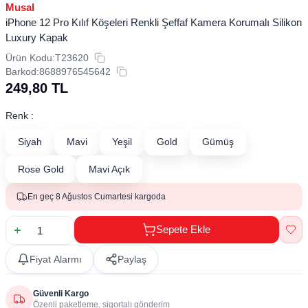
Musal
iPhone 12 Pro Kılıf Köşeleri Renkli Şeffaf Kamera Korumalı Silikon
Luxury Kapak
Ürün Kodu:
T23620
Barkod:
8688976545642
249,80
TL
Renk :
Siyah
Mavi
Yeşil
Gold
Gümüş
Rose Gold
Mavi Açık
En geç 8 Ağustos Cumartesi kargoda
Sepete Ekle
Fiyat Alarmı
Paylaş
Güvenli Kargo
Özenli paketleme, sigortalı gönderim