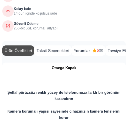
Kolay İade
14 gün içinde koşulsuz iade
Güvenli Ödeme
256-bit SSL korumalı altyapı
Ürün Özellikleri
Taksit Seçenekleri
Yorumlar
Tavsiye Et
5
(0)
Omega Kapak
Şeffaf pürüzsüz renkli yüzey ile telefonunuza farklı bir görünüm
kazandırın
Kamera korumalı yapısı sayesinde cihazınızın kamera lenslerini
korur