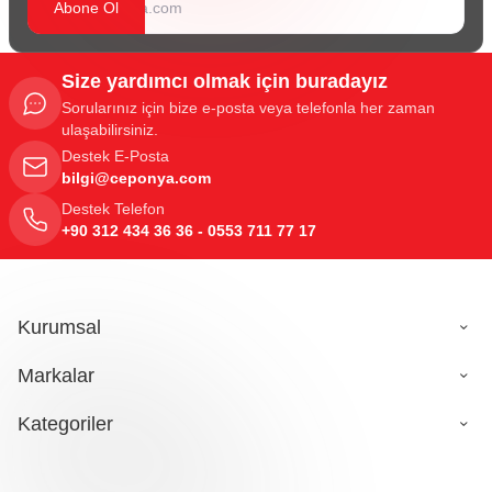
Abone Ol
Size yardımcı olmak için buradayız
Sorularınız için bize e-posta veya telefonla her zaman
ulaşabilirsiniz.
Destek E-Posta
bilgi@ceponya.com
Destek Telefon
+90 312 434 36 36 - 0553 711 77 17
Kurumsal
Markalar
Kategoriler