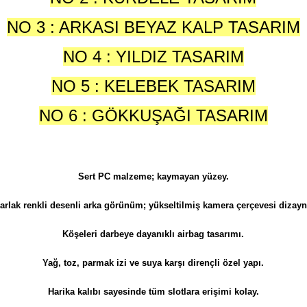
NO 3 : ARKASI BEYAZ KALP TASARIM
NO 4 : YILDIZ TASARIM
NO 5 : KELEBEK TASARIM
NO 6 : GÖKKUŞAĞI TASARIM
Sert PC malzeme; kaymayan yüzey.
arlak renkli desenli arka görünüm; yükseltilmiş kamera çerçevesi dizayn
Köşeleri darbeye dayanıklı airbag tasarımı.
Yağ, toz, parmak izi ve suya karşı dirençli özel yapı.
Harika kalıbı sayesinde tüm slotlara erişimi kolay.