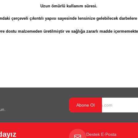
Uzun ömürlü kullanım süresi.
daki çerçeveli çıkıntılı yapısı sayesinde lensinize gelebilecek darbelere
re dostu malzemeden üretilmiştir ve sağlığa zararlı madde içermemekte
Abone Ol
un.
dayız
Destek E-Posta