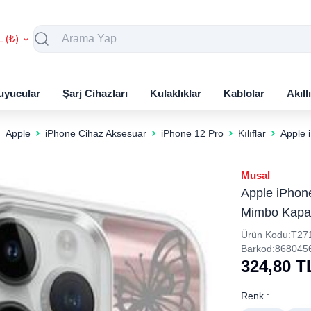
L (₺)
uyucular
Şarj Cihazları
Kulaklıklar
Kablolar
Akıll
Apple
iPhone Cihaz Aksesuar
iPhone 12 Pro
Kılıflar
Apple 
Musal
Apple iPhone
Mimbo Kapa
Ürün Kodu:
T27
Barkod:
868045
324,80
T
Renk :