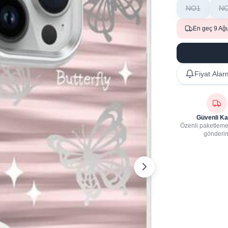
NO1
N
En geç 9 Ağ
Fiyat Alar
Güvenli Ka
Özenli paketleme,
gönderi