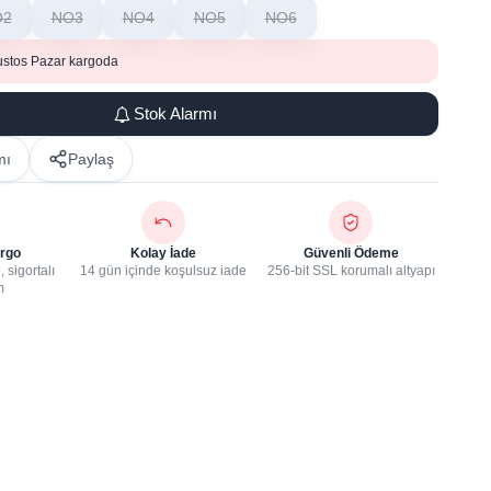
O2
NO3
NO4
NO5
NO6
ustos Pazar kargoda
Stok Alarmı
mı
Paylaş
rgo
Kolay İade
Güvenli Ödeme
 sigortalı
14 gün içinde koşulsuz iade
256-bit SSL korumalı altyapı
m