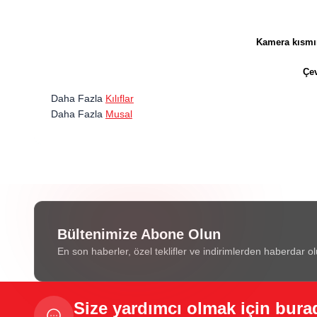
Kamera kısmın
Çev
Daha Fazla
Kılıflar
Daha Fazla
Musal
Bültenimize Abone Olun
En son haberler, özel teklifler ve indirimlerden haberdar ol
Size yardımcı olmak için bura