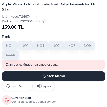
Apple iPhone 12 Pro Kılıf Kabartmalı Dalga Tasarımlı Renkli
Silikon
Ürün Kodu:
T24874
Barkod:
86822023568507
159,80
TL
Renk :
NO1
NO2
NO4
NO7
NO8
NO9
NO10
En geç 6 Ağustos Perşembe kargoda
Stok Alarmı
Fiyat Alarmı
Paylaş
Güvenli Kargo
Özenli paketleme, sigortalı gönderim