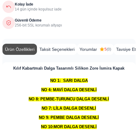
Kolay İade
14 gün içinde koşulsuz iade
Güvenli Ödeme
256-bit SSL korumalı altyapı
Ürün Özellikleri
Taksit Seçenekleri
Yorumlar
Tavsiye Et
5
(0)
Kılıf Kabartmalı Dalga Tasarımlı Silikon Zore İsmira Kapak
NO 1: SARI DALGA
NO 4: MAVİ DALGA DESENLİ
NO 8: PEMBE-TURUNCU DALGA DESENLİ
NO 7: LİLA DALGA DESENLİ
NO 9: PEMBE DALGA DESENLİ
NO 10:MOR DALGA DESENLİ