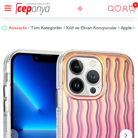
0
Giriş
Sepe
Anasayfa
Tüm Kategoriler
Kılıf ve Ekran Koruyucular
Apple
i