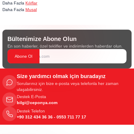
Daha Fazla
Kılıflar
Daha Fazla
Musal
Bültenimize Abone Olun
En son haberler, özel teklifler ve indirimlerden haberdar olun.
Abone Ol
Size yardımcı olmak için buradayız
Sorularınız için bize e-posta veya telefonla her zaman
ulaşabilirsiniz.
Destek E-Posta
bilgi@ceponya.com
Destek Telefon
+90 312 434 36 36 - 0553 711 77 17