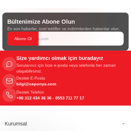
Bültenimize Abone Olun
En son haberler, özel teklifler ve indirimlerden haberdar olun.
Abone Ol
Size yardımcı olmak için buradayız
Sorularınız için bize e-posta veya telefonla her zaman
ulaşabilirsiniz.
Destek E-Posta
bilgi@ceponya.com
Destek Telefon
+90 312 434 36 36 - 0553 711 77 17
Kurumsal