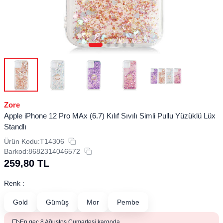
Zore
Apple iPhone 12 Pro MAx (6.7) Kılıf Sıvılı Simli Pullu Yüzüklü Lüx
Standlı
Ürün Kodu:
T14306
Barkod:
8682314046572
259,80
TL
Renk :
Gold
Gümüş
Mor
Pembe
En geç 8 Ağustos Cumartesi kargoda