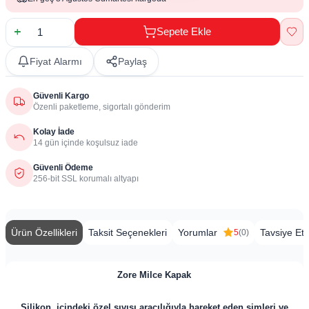
Sepete Ekle
Fiyat Alarmı
Paylaş
Güvenli Kargo
Özenli paketleme, sigortalı gönderim
Kolay İade
14 gün içinde koşulsuz iade
Güvenli Ödeme
256-bit SSL korumalı altyapı
Ürün Özellikleri
Taksit Seçenekleri
Yorumlar
Tavsiye Et
5
(0)
​Zore Milce Kapak
Silikon, içindeki özel sıvısı aracılığıyla hareket eden simleri ve