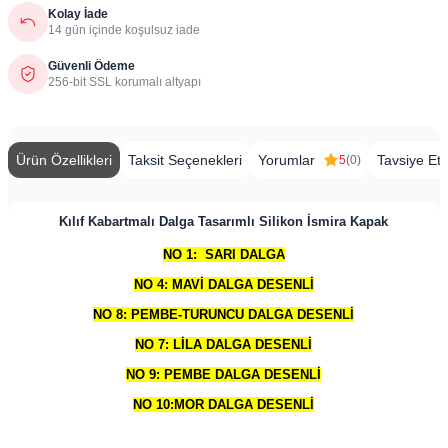
Kolay İade
14 gün içinde koşulsuz iade
Güvenli Ödeme
256-bit SSL korumalı altyapı
Ürün Özellikleri
Taksit Seçenekleri
Yorumlar
Tavsiye Et
5
(0)
Kılıf Kabartmalı Dalga Tasarımlı Silikon İsmira Kapak
NO 1: SARI DALGA
NO 4: MAVİ DALGA DESENLİ
NO 8: PEMBE-TURUNCU DALGA DESENLİ
NO 7: LİLA DALGA DESENLİ
NO 9: PEMBE DALGA DESENLİ
NO 10:MOR DALGA DESENLİ