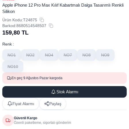
Apple iPhone 12 Pro Max Kılıf Kabartmalı Dalga Tasarımlı Renkli
Silikon
Ürün Kodu:
T24875
Barkod:
8680514548507
159,80
TL
Renk :
NO1
NO2
NO4
NO7
NO8
NO9
NO10
En geç 9 Ağustos Pazar kargoda
Stok Alarmı
Fiyat Alarmı
Paylaş
Güvenli Kargo
Özenli paketleme, sigortalı gönderim