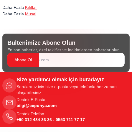
Daha Fazla
Kılıflar
Daha Fazla
Musal
Bültenimize Abone Olun
En son haberler, özel teklifler ve indirimlerden haberdar olun.
Abone Ol
Size yardımcı olmak için buradayız
Sorularınız için bize e-posta veya telefonla her zaman
ulaşabilirsiniz.
Destek E-Posta
bilgi@ceponya.com
Destek Telefon
+90 312 434 36 36 - 0553 711 77 17