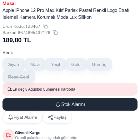
Musal
Apple iPhone 12 Pro Max Kılıf Parlak Pastel Renkli Logo Etrafı
Işlemeli Kamera Korumalı Moda Lux Silikon
Ürün Kodu:
T23467
Barkod:
8674895432126
189,80
TL
Renk :
Siyah
Mavi
Yeşil
Gold
Gümüş
Rose Gold
En geç 8 Ağustos Cumartesi kargoda
Stok Alarmı
Fiyat Alarmı
Paylaş
Güvenli Kargo
Özenli paketleme, sigortalı gönderim