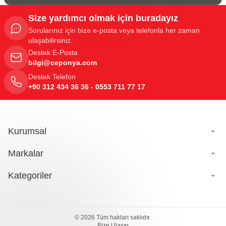
Size yardımcı olmak için buradayız
Sorularınız için bize e-posta veya telefonla her zaman
ulaşabilirsiniz.
Destek E-Posta
bilgi@ceponya.com
Destek Telefon
+90 312 434 36 36 - 0553 711 77 17
Kurumsal
Markalar
Kategoriler
© 2026 Tüm hakları saklıdır.
Bize Ulaşın