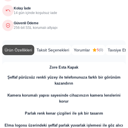
Kolay İade
14 gün içinde koşulsuz iade
Güvenli Ödeme
256-bit SSL korumalı altyapı
Ürün Özellikleri
Taksit Seçenekleri
Yorumlar
Tavsiye Et
5
(0)
​Zore Esta
Kapak
Şeffaf pürüzsüz renkli yüzey ile telefonunuza farklı bir görünüm
kazandırın
Kamera korumalı yapısı sayesinde cihazınızın kamera lenslerini
korur
Parlak renk kenar çizgileri ile şık bir tasarım
Elma logosu üzerindeki şeffaf parlak yuvarlak işlemesi ile göz alıcı