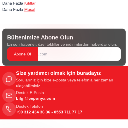
Daha Fazla
Kılıflar
Daha Fazla
Musal
Bültenimize Abone Olun
En son haberler, özel teklifler ve indirimlerden haberdar olun.
Abone Ol
Size yardımcı olmak için buradayız
Sorularınız için bize e-posta veya telefonla her zaman
ulaşabilirsiniz.
Destek E-Posta
bilgi@ceponya.com
Destek Telefon
+90 312 434 36 36 - 0553 711 77 17