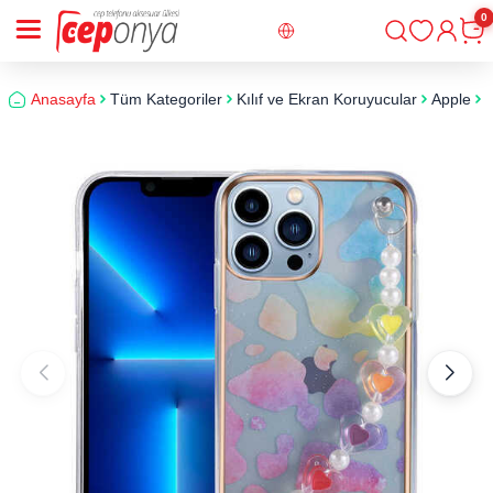
0
Giriş
Sepe
Anasayfa
Tüm Kategoriler
Kılıf ve Ekran Koruyucular
Apple
i