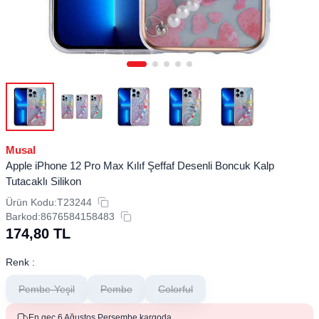
Musal
Apple iPhone 12 Pro Max Kılıf Şeffaf Desenli Boncuk Kalp
Tutacaklı Silikon
Ürün Kodu:
T23244
Barkod:
8676584158483
174,80
TL
Renk :
Pembe-Yeşil
Pembe
Colorful
En geç 6 Ağustos Perşembe kargoda