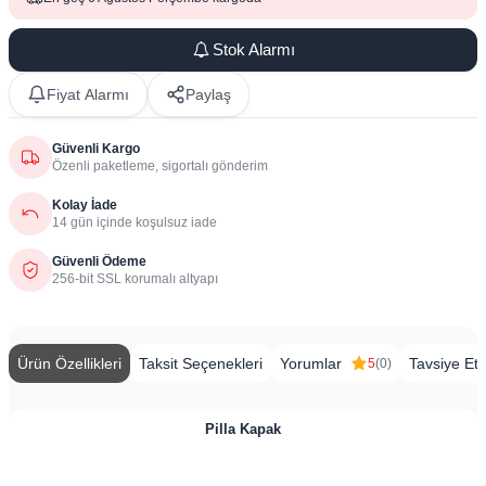
Stok Alarmı
Fiyat Alarmı
Paylaş
Güvenli Kargo
Özenli paketleme, sigortalı gönderim
Kolay İade
14 gün içinde koşulsuz iade
Güvenli Ödeme
256-bit SSL korumalı altyapı
Ürün Özellikleri
Taksit Seçenekleri
Yorumlar
Tavsiye Et
5
(0)
Pilla Kapak