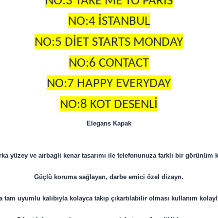
NO:3 TAKE ME TO PARİS
NO:4 İSTANBUL
NO:5 DİET STARTS MONDAY
NO:6 CONTACT
NO:7 HAPPY EVERYDAY
NO:8 KOT DESENLİ
Elegans Kapak
rka yüzey ve airbagli kenar tasarımı ile telefonunuza farklı bir görünüm k
Güçlü koruma sağlayan, darbe emici özel dizayn.
a tam uyumlu kalıbıyla kolayca takıp çıkartılabilir olması kullanım kolaylı