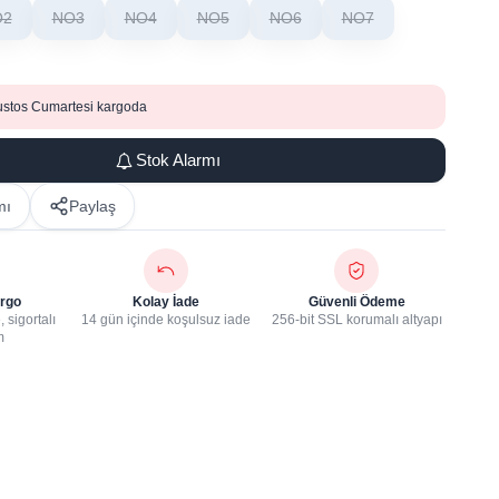
O2
NO3
NO4
NO5
NO6
NO7
ustos Cumartesi kargoda
Stok Alarmı
mı
Paylaş
rgo
Kolay İade
Güvenli Ödeme
 sigortalı
14 gün içinde koşulsuz iade
256-bit SSL korumalı altyapı
m