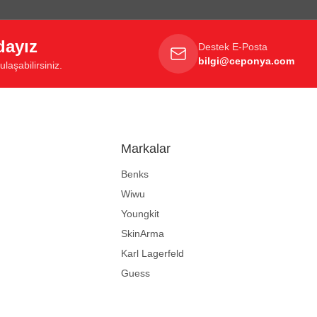
dayız
Destek E-Posta
bilgi@ceponya.com
laşabilirsiniz.
Markalar
Benks
Wiwu
Youngkit
SkinArma
Karl Lagerfeld
Guess