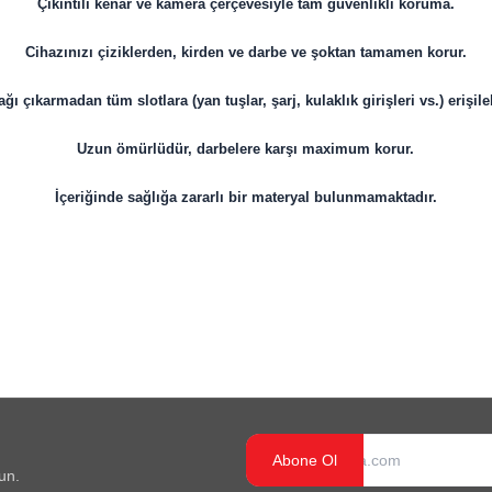
Çıkıntılı kenar ve kamera çerçevesiyle tam güvenlikli koruma.
Cihazınızı çiziklerden, kirden ve darbe ve şoktan tamamen korur.
ğı çıkarmadan tüm slotlara (yan tuşlar, şarj, kulaklık girişleri vs.) erişileb
Uzun ömürlüdür, darbelere karşı maximum korur.
İçeriğinde sağlığa zararlı bir materyal bulunmamaktadır.
Abone Ol
un.