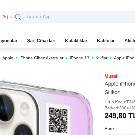
L (₺)
uyucular
Şarj Cihazları
Kulaklıklar
Kablolar
Akıll
Apple
iPhone Cihaz Aksesuar
iPhone 13
Kılıflar
Apple iPhon
Musal
Apple iPhone
Silikon
Ürün Kodu:
T24
Barkod:
896413
249,80
T
Renk :