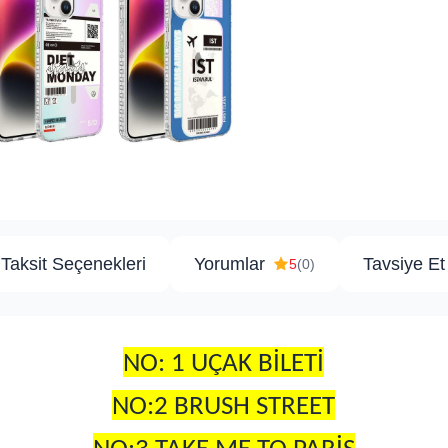
Taksit Seçenekleri
Yorumlar
Tavsiye Et
5
(0)
NO: 1 UÇAK BİLETİ
NO:2 BRUSH STREET