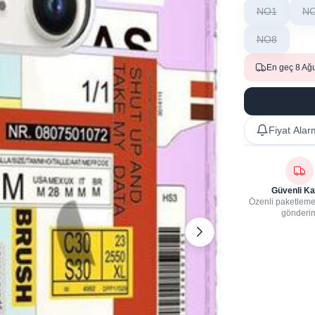
NO1
N
NO8
En geç 8 Ağ
Fiyat Alar
Güvenli Ka
Özenli paketleme,
gönderi