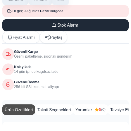
En geç 9 Ağustos Pazar kargoda
Stok Alarmı
Fiyat Alarmı
Paylaş
Güvenli Kargo
Özenli paketleme, sigortalı gönderim
Kolay İade
14 gün içinde koşulsuz iade
Güvenli Ödeme
256-bit SSL korumalı altyapı
Ürün Özellikleri
Taksit Seçenekleri
Yorumlar
Tavsiye Et
5
(0)