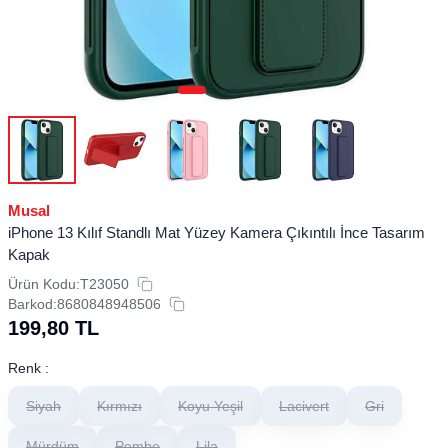
Musal
iPhone 13 Kılıf Standlı Mat Yüzey Kamera Çıkıntılı İnce Tasarım
Kapak
Ürün Kodu:
T23050
Barkod:
8680848948506
199,80
TL
Renk :
Siyah
Kırmızı
Koyu Yeşil
Lacivert
Gri
Mürdüm
Pembe
Lila