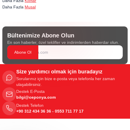
Daha Fazla
Kılıflar
Daha Fazla
Musal
Bültenimize Abone Olun
En son haberler, özel teklifler ve indirimlerden haberdar olun.
Abone Ol
Size yardımcı olmak için buradayız
Sorularınız için bize e-posta veya telefonla her zaman
ulaşabilirsiniz.
Destek E-Posta
bilgi@ceponya.com
Destek Telefon
+90 312 434 36 36 - 0553 711 77 17