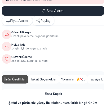
Stok Alarmı
Fiyat Alarmı
Paylaş
Güvenli Kargo
Özenli paketleme, sigortalı gönderim
Kolay İade
14 gün içinde koşulsuz iade
Güvenli Ödeme
256-bit SSL korumalı altyapı
Ürün Özellikleri
Taksit Seçenekleri
Yorumlar
Tavsiye Et
5
(0)
Ensa
Kapak
Şeffaf ve pürüzsüz yüzey ile telefonunuza farklı bir görünüm