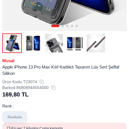
Musal
Apple iPhone 13 Pro Max Kılıf Kartlıklı Tasarım Lüx Sert Şeffaf
Silikon
Ürün Kodu:
T23074
Barkod:
86808944554000
169,80
TL
Renk :
Renksiz
En geç 7 Ağustos Cuma kargoda