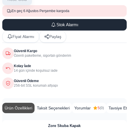
En geç 6 Ağustos Perşembe kargoda
Stok Alarmı
Fiyat Alarmı
Paylaş
Güvenli Kargo
Özenli paketleme, sigortalı gönderim
Kolay İade
14 gün içinde koşulsuz iade
Güvenli Ödeme
256-bit SSL korumalı altyapı
Ürün Özellikleri
Taksit Seçenekleri
Yorumlar
Tavsiye Et
5
(0)
​Zore Skuba
Kapak