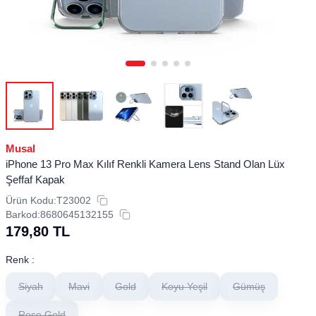
Musal
iPhone 13 Pro Max Kılıf Renkli Kamera Lens Stand Olan Lüx
Şeffaf Kapak
Ürün Kodu:
T23002
Barkod:
8680645132155
179,80
TL
Renk :
Siyah
Mavi
Gold
Koyu Yeşil
Gümüş
Rose Gold