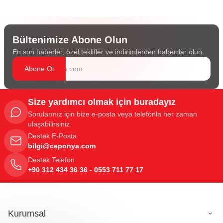
Bültenimize Abone Olun
En son haberler, özel teklifler ve indirimlerden haberdar olun.
Abone Ol
Size yardımcı olmak için buradayız
Sorularınız için bize e-posta veya telefonla her zaman
ulaşabilirsiniz.
Destek E-Posta
bilgi@ceponya.com
Destek Telefon
+90 312 434 36 36 - 0553 711 77 17
Kurumsal