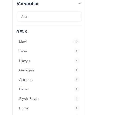
Varyantlar
RENK
Mavi
16
Taba
1
Klavye
1
Gezegen
1
Astronot
1
Have
1
Siyah-Beyaz
2
Füme
1