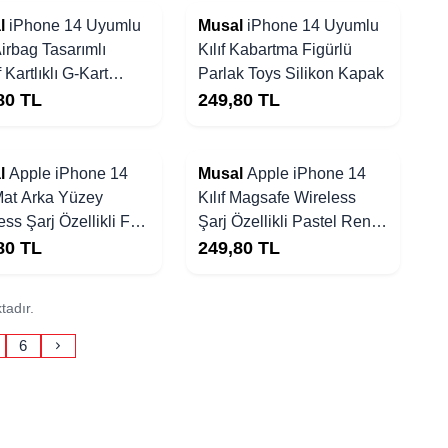
l
iPhone 14 Uyumlu
Musal
iPhone 14 Uyumlu
Airbag Tasarımlı
Kılıf Kabartma Figürlü
rtlıklı G-Kart
Parlak Toys Silikon Kapak
k
80
TL
249,80
TL
l
Apple iPhone 14
Musal
Apple iPhone 14
 Mat Arka Yüzey
Kılıf Magsafe Wireless
ss Şarj Özellikli Flet
Şarj Özellikli Pastel Renk
afe Kapak
Silikon Mat Kapak
80
TL
249,80
TL
tadır.
6