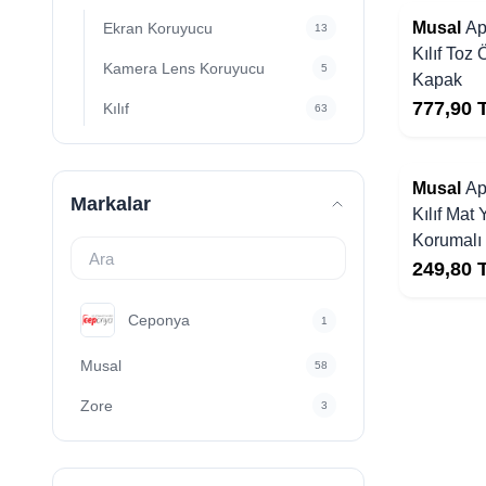
Musal
Ap
Ekran Koruyucu
13
Kılıf Toz 
Kamera Lens Koruyucu
5
Kapak
777,90
Kılıf
63
Musal
Ap
Markalar
Kılıf Mat
Korumalı 
249,80
Ceponya
1
Musal
58
Zore
3