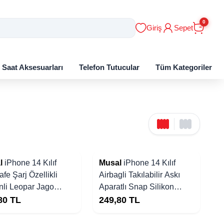
0
Giriş
Sepet
ı Saat Aksesuarları
Telefon Tutucular
Tüm Kategoriler
l
iPhone 14 Kılıf
Musal
iPhone 14 Kılıf
fe Şarj Özellikli
Airbagli Takılabilir Askı
li Leopar Jago
Aparatlı Snap Silikon
k
Kapak
80
TL
249,80
TL