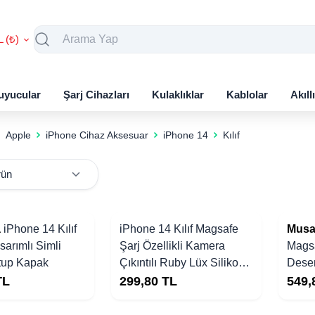
L (₺)
uyucular
Şarj Cihazları
Kulaklıklar
Kablolar
Akıll
Apple
iPhone Cihaz Aksesuar
iPhone 14
Kılıf
a
iPhone 14 Kılıf
iPhone 14 Kılıf Magsafe
Musa
sarımlı Simli
Şarj Özellikli Kamera
Magsa
utup Kapak
Çıkıntılı Ruby Lüx Silikon
Desen
Kapak
Kapa
TL
299,80
TL
549,