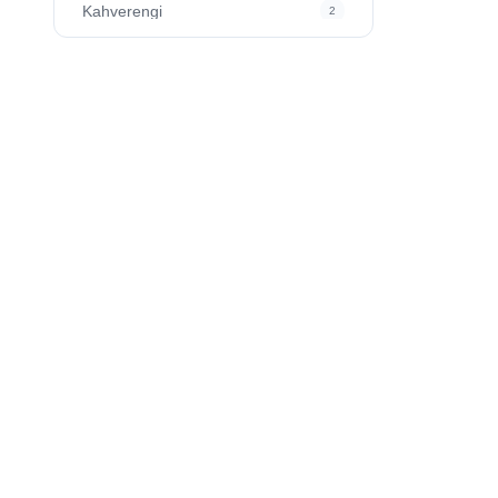
Kahverengi
2
Kelimeler
1
Derin Mor
10
Sierra Mavi
2
Koyu Mor
1
Pembe Koyu
1
Turuncu
1
Beyaz
11
Seyahat
1
Balon
1
Turkuaz
2
Şeffaf
4