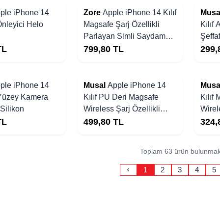
ple iPhone 14
Zore
Apple iPhone 14 Kılıf
Musa
Önleyici Helo
Magsafe Şarj Özellikli
Kılıf 
Parlayan Simli Saydam
Şeffaf Ka
Renkli Zore Allstar Kapak
Kapa
TL
799,80
TL
299,
ple iPhone 14
Musal
Apple iPhone 14
Musa
 Yüzey Kamera
Kılıf PU Deri Magsafe
Kılıf
Silikon
Wireless Şarj Özellikli
Wirele
Derix Kapak
Mags
TL
499,80
TL
324,
Toplam 63 ürün bulunmak
1
2
3
4
5