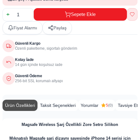
Sepete Ekle
Fiyat Alarmı
Paylaş
Güvenli Kargo
Özenli paketleme, sigortalı gönderim
Kolay İade
14 gün içinde koşulsuz iade
Güvenli Ödeme
256-bit SSL korumalı altyapı
Ürün Özellikleri
Taksit Seçenekleri
Yorumlar
Tavsiye Et
5
(0)
Magsafe Wireless Şarj Özellikli Zore Setro Silikon
Mıknatıslı Magsafe şarj dizaynı sayesinde iPhone 14 serisi için