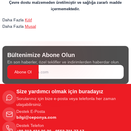
Çevre dostu malzemeden üretilmiştir ve sağlığa zararlı madde
içermemektedir.
Daha Fazla
Kılıf
Daha Fazla
Musal
Bültenimize Abone Olun
En son haberler, özel teklifler ve indirimlerden haberdar olun.
Abone Ol
Size yardımcı olmak için buradayız
Sorularınız için bize e-posta veya telefonla her zaman
ulaşabilirsiniz.
Destek E-Posta
bilgi@ceponya.com
Destek Telefon