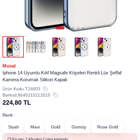
Musal
Iphone 14 Uyumlu Kılıf Magsafe Köşeleri Renkli Lüx Şeffaf
Kamera Korumalı Silikon Kapak
Ürün Kodu:
T24603
Barkod:
8645215212015
224,80
TL
Renk :
Siyah
Mavi
Gold
Gümüş
Rose Gold
En geç 7 Ağustos Cuma kargoda