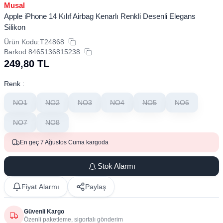
Musal
Apple iPhone 14 Kılıf Airbag Kenarlı Renkli Desenli Elegans
Silikon
Ürün Kodu:
T24868
Barkod:
8465136815238
249,80
TL
Renk :
NO1
NO2
NO3
NO4
NO5
NO6
NO7
NO8
En geç 7 Ağustos Cuma kargoda
Stok Alarmı
Fiyat Alarmı
Paylaş
Güvenli Kargo
Özenli paketleme, sigortalı gönderim