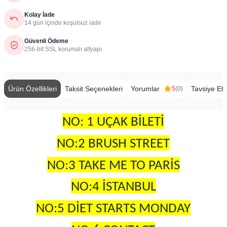
Kolay İade
14 gün içinde koşulsuz iade
Güvenli Ödeme
256-bit SSL korumalı altyapı
Ürün Özellikleri
Taksit Seçenekleri
Yorumlar
Tavsiye Et
5
(0)
NO: 1 UÇAK BİLETİ
NO:2 BRUSH STREET
NO:3 TAKE ME TO PARİS
NO:4 İSTANBUL
NO:5 DİET STARTS MONDAY