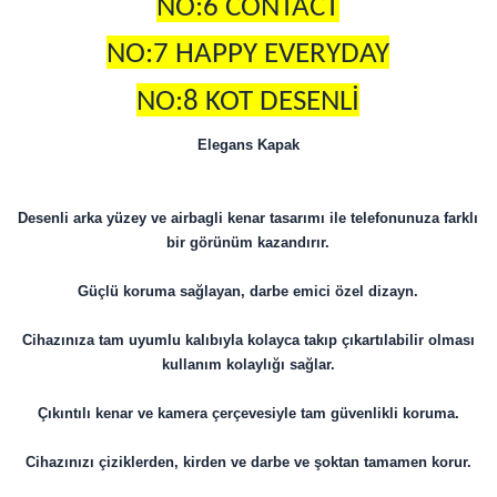
NO:6 CONTACT
NO:7 HAPPY EVERYDAY
NO:8 KOT DESENLİ
Elegans Kapak
Desenli arka yüzey ve airbagli kenar tasarımı ile telefonunuza farklı
bir görünüm kazandırır.
Güçlü koruma sağlayan, darbe emici özel dizayn.
Cihazınıza tam uyumlu kalıbıyla kolayca takıp çıkartılabilir olması
kullanım kolaylığı sağlar.
Çıkıntılı kenar ve kamera çerçevesiyle tam güvenlikli koruma.
Cihazınızı çiziklerden, kirden ve darbe ve şoktan tamamen korur.