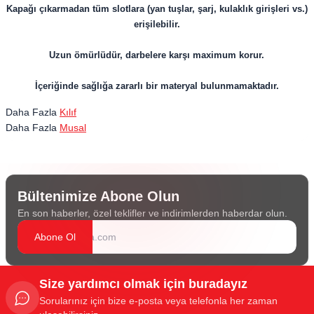
Kapağı çıkarmadan tüm slotlara (yan tuşlar, şarj, kulaklık girişleri vs.)
erişilebilir.
Uzun ömürlüdür, darbelere karşı maximum korur.
İçeriğinde sağlığa zararlı bir materyal bulunmamaktadır.
Daha Fazla
Kılıf
Daha Fazla
Musal
Bültenimize Abone Olun
En son haberler, özel teklifler ve indirimlerden haberdar olun.
Abone Ol
Size yardımcı olmak için buradayız
Sorularınız için bize e-posta veya telefonla her zaman