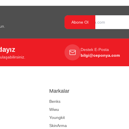
Abone Ol
un.
dayız
Destek E-Posta
bilgi@ceponya.com
laşabilirsiniz.
Markalar
Benks
Wiwu
Youngkit
SkinArma