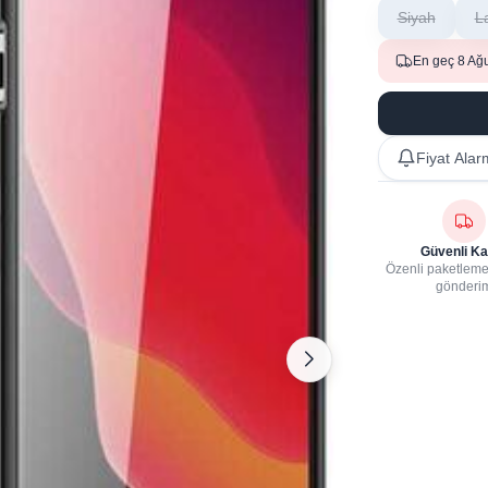
Siyah
L
En geç 8 Ağ
Fiyat Alar
Güvenli Ka
Özenli paketleme,
gönderi