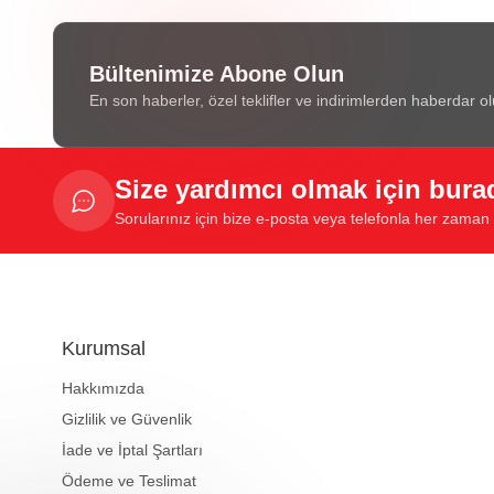
Bültenimize Abone Olun
En son haberler, özel teklifler ve indirimlerden haberdar ol
Size yardımcı olmak için bura
Sorularınız için bize e-posta veya telefonla her zaman u
Kurumsal
Hakkımızda
Gizlilik ve Güvenlik
İade ve İptal Şartları
Ödeme ve Teslimat