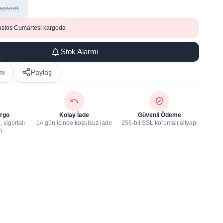
acivert
ustos Cumartesi kargoda
Stok Alarmı
mı
Paylaş
rgo
Kolay İade
Güvenli Ödeme
 sigortalı
14 gün içinde koşulsuz iade
256-bit SSL korumalı altyapı
m