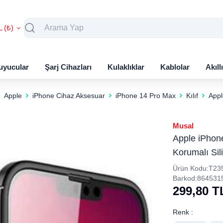
L (₺)
uyucular
Şarj Cihazları
Kulaklıklar
Kablolar
Akıll
Apple
iPhone Cihaz Aksesuar
iPhone 14 Pro Max
Kılıf
Appl
Musal
Apple iPhon
Korumalı Sil
Ürün Kodu:
T23
Barkod:
864531
299,80
T
Renk :