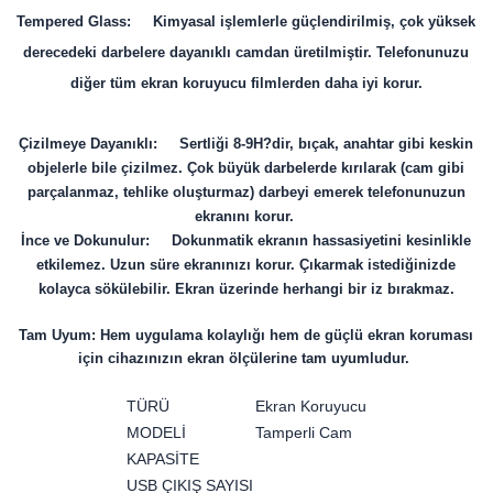
Tempered Glass: Kimyasal işlemlerle güçlendirilmiş, çok yüksek
derecedeki darbelere dayanıklı camdan üretilmiştir. Telefonunuzu
diğer tüm ekran koruyucu filmlerden daha iyi korur.
Çizilmeye Dayanıklı: Sertliği 8-9H?dir, bıçak, anahtar gibi keskin
objelerle bile çizilmez. Çok büyük darbelerde kırılarak (cam gibi
parçalanmaz, tehlike oluşturmaz) darbeyi emerek telefonunuzun
ekranını korur.
İnce ve Dokunulur: Dokunmatik ekranın hassasiyetini kesinlikle
etkilemez. Uzun süre ekranınızı korur. Çıkarmak istediğinizde
kolayca sökülebilir. Ekran üzerinde herhangi bir iz bırakmaz.
Tam Uyum: Hem uygulama kolaylığı hem de güçlü ekran koruması
için cihazınızın ekran ölçülerine tam uyumludur.
TÜRÜ
Ekran Koruyucu
MODELİ
Tamperli Cam
KAPASİTE
USB ÇIKIŞ SAYISI