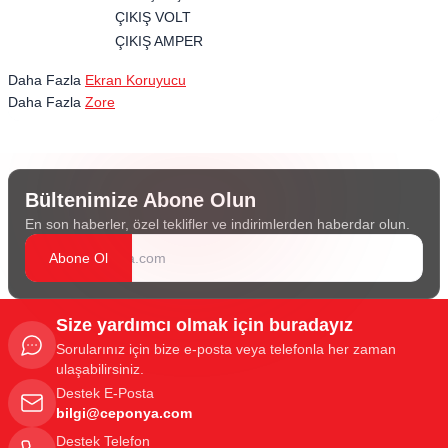
ÇIKIŞ VOLT
ÇIKIŞ AMPER
Daha Fazla
Ekran Koruyucu
Daha Fazla
Zore
Bültenimize Abone Olun
En son haberler, özel teklifler ve indirimlerden haberdar olun.
Abone Ol
Size yardımcı olmak için buradayız
Sorularınız için bize e-posta veya telefonla her zaman
ulaşabilirsiniz.
Destek E-Posta
bilgi@ceponya.com
Destek Telefon