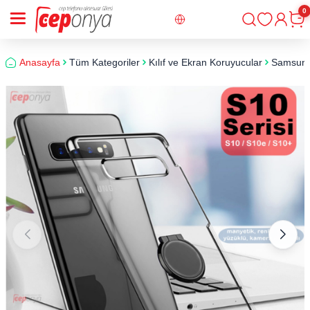
0
Giriş
Sepe
Anasayfa
Tüm Kategoriler
Kılıf ve Ekran Koruyucular
Samsun