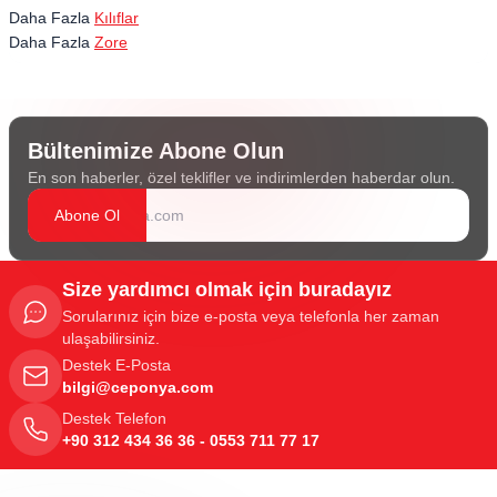
Daha Fazla
Kılıflar
Daha Fazla
Zore
Bültenimize Abone Olun
En son haberler, özel teklifler ve indirimlerden haberdar olun.
Abone Ol
Size yardımcı olmak için buradayız
Sorularınız için bize e-posta veya telefonla her zaman
ulaşabilirsiniz.
Destek E-Posta
bilgi@ceponya.com
Destek Telefon
+90 312 434 36 36 - 0553 711 77 17