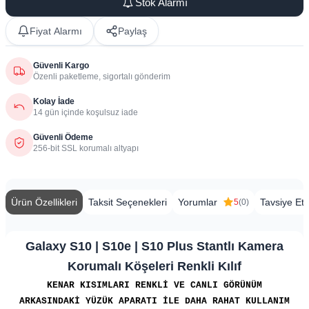
Stok Alarmı
Fiyat Alarmı
Paylaş
Güvenli Kargo
Özenli paketleme, sigortalı gönderim
Kolay İade
14 gün içinde koşulsuz iade
Güvenli Ödeme
256-bit SSL korumalı altyapı
Ürün Özellikleri
Taksit Seçenekleri
Yorumlar
Tavsiye Et
5
(0)
Galaxy S10 | S10e | S10 Plus Stantlı Kamera
Korumalı Köşeleri Renkli Kılıf
KENAR KISIMLARI RENKLİ VE CANLI GÖRÜNÜM
ARKASINDAKİ YÜZÜK APARATI İLE DAHA RAHAT KULLANIM