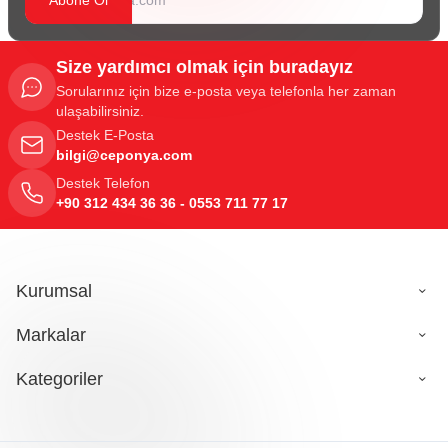
Size yardımcı olmak için buradayız
Sorularınız için bize e-posta veya telefonla her zaman
ulaşabilirsiniz.
Destek E-Posta
bilgi@ceponya.com
Destek Telefon
+90 312 434 36 36 - 0553 711 77 17
Kurumsal
Markalar
Kategoriler