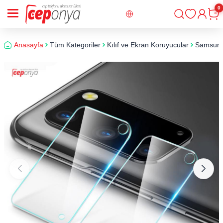
0
Giriş
Sepe
Anasayfa
Tüm Kategoriler
Kılıf ve Ekran Koruyucular
Samsun