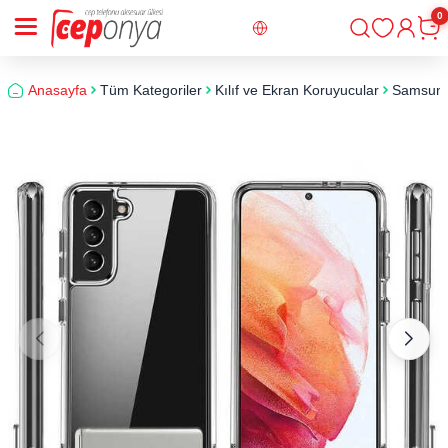
0
Giriş
Sepe
Anasayfa
Tüm Kategoriler
Kılıf ve Ekran Koruyucular
Samsun