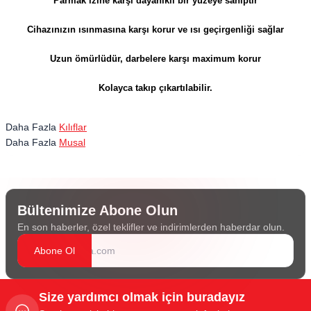
Parmak izine karşı dayanıklı bir yüzeye sahiptir
Cihazınızın ısınmasına karşı korur ve ısı geçirgenliği sağlar
Uzun ömürlüdür, darbelere karşı maximum korur
Kolayca takıp çıkartılabilir.
Daha Fazla
Kılıflar
Daha Fazla
Musal
Bültenimize Abone Olun
En son haberler, özel teklifler ve indirimlerden haberdar olun.
Abone Ol
Size yardımcı olmak için buradayız