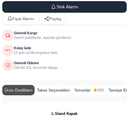
Stok Alarmı
Fiyat Alarmı
Paylaş
Güvenli Kargo
Özenli paketleme, sigortalı gönderim
Kolay İade
14 gün içinde koşulsuz iade
Güvenli Ödeme
256-bit SSL korumalı altyapı
Ürün Özellikleri
Taksit Seçenekleri
Yorumlar
Tavsiye Et
5
(0)
L-Stand Kapak