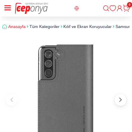
0
Giriş
Sepe
Anasayfa
Tüm Kategoriler
Kılıf ve Ekran Koruyucular
Samsun