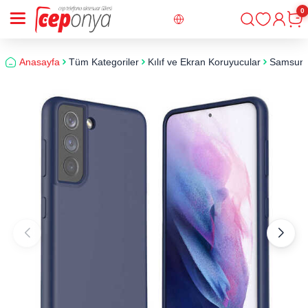
0
Giriş
Sepe
Anasayfa
Tüm Kategoriler
Kılıf ve Ekran Koruyucular
Samsun