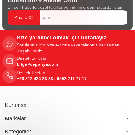
En son haberler, özel teklifler ve indirimlerden haberdar olun.
Abone Ol
Size yardımcı olmak için buradayız
Sorularınız için bize e-posta veya telefonla her zaman
ulaşabilirsiniz.
Destek E-Posta
bilgi@ceponya.com
Destek Telefon
+90 312 434 36 36 - 0553 711 77 17
Kurumsal
Markalar
Kategoriler