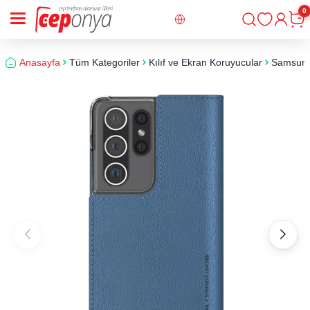
0
Giriş
Sepe
Anasayfa
Tüm Kategoriler
Kılıf ve Ekran Koruyucular
Samsun