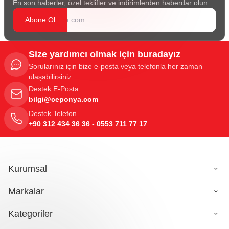
En son haberler, özel teklifler ve indirimlerden haberdar olun.
Abone Ol
Size yardımcı olmak için buradayız
Sorularınız için bize e-posta veya telefonla her zaman
ulaşabilirsiniz.
Destek E-Posta
bilgi@ceponya.com
Destek Telefon
+90 312 434 36 36 - 0553 711 77 17
Kurumsal
Markalar
Kategoriler