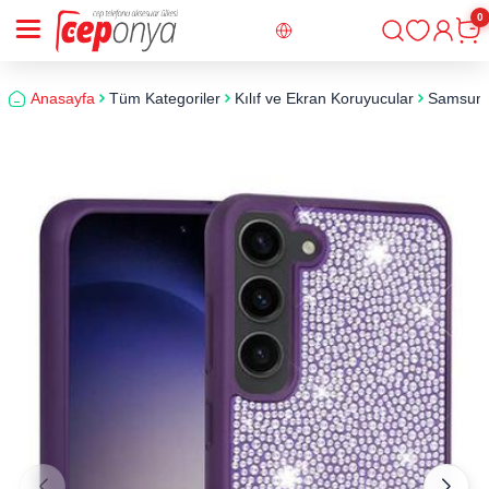
0
Giriş
Sepe
Anasayfa
Tüm Kategoriler
Kılıf ve Ekran Koruyucular
Samsun