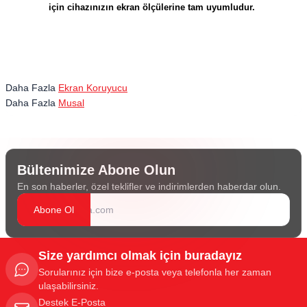
için cihazınızın ekran ölçülerine tam uyumludur.
Daha Fazla
Ekran Koruyucu
Daha Fazla
Musal
Bültenimize Abone Olun
En son haberler, özel teklifler ve indirimlerden haberdar olun.
Abone Ol
Size yardımcı olmak için buradayız
Sorularınız için bize e-posta veya telefonla her zaman
ulaşabilirsiniz.
Destek E-Posta