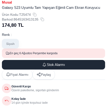
Musal
Galaxy S23 Uyumlu Tam Yapışan Eğimli Cam Ekran Koruyucu
Ürün Kodu:
T25474
Barkod:
8645163413135
174,80
TL
Renk :
Siyah
En geç 6 Ağustos Perşembe kargoda
Stok Alarmı
Fiyat Alarmı
Paylaş
Güvenli Kargo
Özenli paketleme, sigortalı gönderim
Kolay İade
14 gün içinde koşulsuz iade