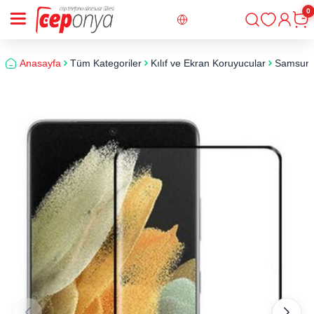
0
Giriş
Sepe
Anasayfa
Tüm Kategoriler
Kılıf ve Ekran Koruyucular
Samsun