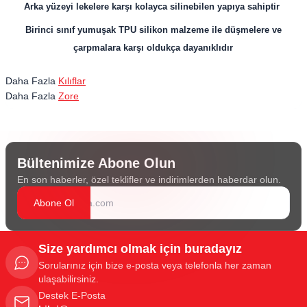
Arka yüzeyi lekelere karşı kolayca silinebilen yapıya sahiptir
Birinci sınıf yumuşak TPU silikon malzeme ile düşmelere ve
çarpmalara karşı oldukça dayanıklıdır
Daha Fazla
Kılıflar
Daha Fazla
Zore
Bültenimize Abone Olun
En son haberler, özel teklifler ve indirimlerden haberdar olun.
Abone Ol
Size yardımcı olmak için buradayız
Sorularınız için bize e-posta veya telefonla her zaman
ulaşabilirsiniz.
Destek E-Posta