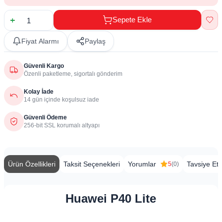
Sepete Ekle
Fiyat Alarmı
Paylaş
Güvenli Kargo
Özenli paketleme, sigortalı gönderim
Kolay İade
14 gün içinde koşulsuz iade
Güvenli Ödeme
256-bit SSL korumalı altyapı
Ürün Özellikleri
Taksit Seçenekleri
Yorumlar
Tavsiye Et
5
(0)
Huawei P40 Lite